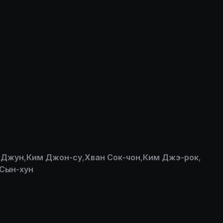
 Джун
,
Ким Джон-су
,
Хван Сок-чон
,
Ким Джэ-рок
,
Сын-хун