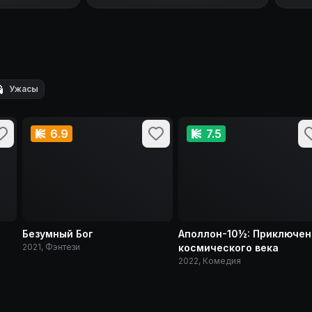

Ужасы
6.9
7.5
Безумный Бог
Аполлон-10½: Приключен
2021, Фэнтези
космического века
2022, Комедия