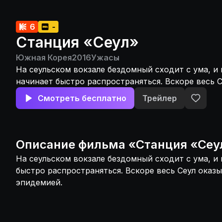
6
-
Станция «Сеул»
Южная Корея
2016
Ужасы
На сеульском вокзале бездомный сходит с ума, и 
начинает быстро распространяться. Вскоре весь 
охвачен эпидемией.
Смотреть бесплатно
Трейлер
Описание
фильма
«
Станция «Сеу
На сеульском вокзале бездомный сходит с ума, и
быстро распространяться. Вскоре весь Сеул оказ
эпидемией.