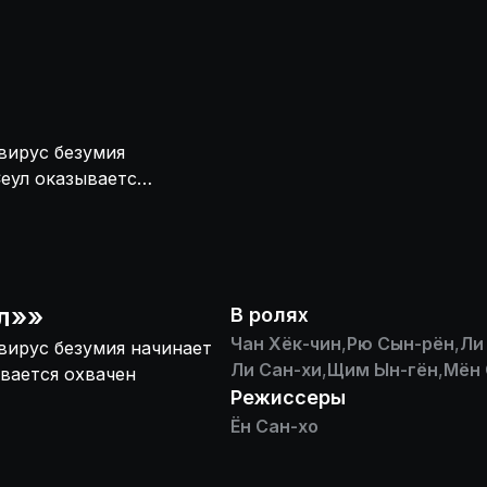
вирус безумия
Сеул оказывается
л»
»
В ролях
Чан Хёк-чин
,
Рю Сын-рён
,
Ли
 вирус безумия начинает
Ли Сан-хи
,
Щим Ын-гён
,
Мён 
ывается охвачен
Режиссеры
Ён Сан-хо