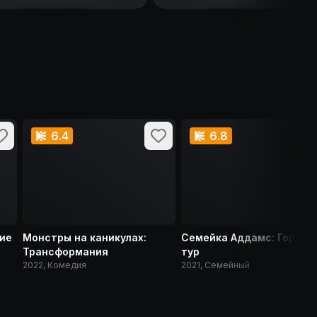
6.4
6.8
ие
Монстры на каникулах:
Семейка Аддамс: Горящ
Трансформания
тур
2022, Комедия
2021, Семейный