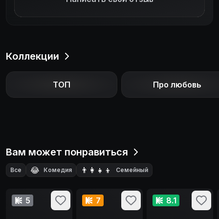
Коллекции
ТОП
Про любовь
Вам может понравиться
😂
👨‍👩‍👧‍👦
Все
Комедия
Семейный
🗺️
🎭
Приключения
Драма
5
7
8.1