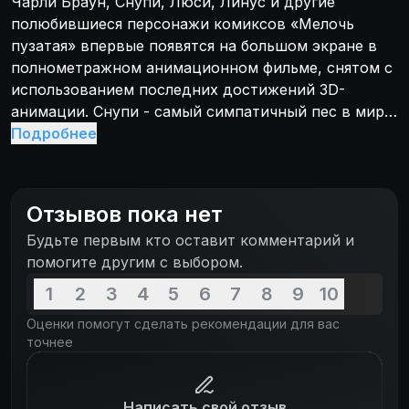
Чарли Браун, Снупи, Люси, Линус и другие
полюбившиеся персонажи комиксов «Мелочь
пузатая» впервые появятся на большом экране в
полнометражном анимационном фильме, снятом с
использованием последних достижений 3D-
анимации. Снупи - самый симпатичный пес в мире
- к тому же, классный пилот - отправляется в
Подробнее
невероятные воздушные приключения в погоне за
главным злодеем Красным Бароном. В это время у
его приятеля Чарли Брауна начинаются поистине
Отзывов пока нет
эпические приключения!
Будьте первым кто оставит комментарий и
помогите другим с выбором.
1
2
3
4
5
6
7
8
9
10
Оценки помогут сделать рекомендации для вас
точнее
Написать свой отзыв