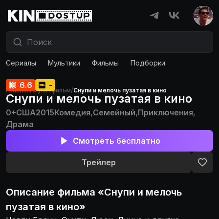
Сериалы
Мультики
Фильмы
Подборки
6.6
-
Главная
/
Мультфильм
/
Снупи и мелочь пузатая в кино
Снупи и мелочь пузатая в кино
0+
США
2015
Комедия
,
Семейный
,
Приключения
,
Драма
Смотреть бесплатно
Трейлер
Описание
фильма
«
Снупи и мелочь
пузатая в кино
»