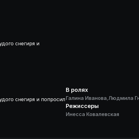
удого снегиря и
В ролях
Галина Иванова
,
Людмила Г
удого снегиря и попросил
Режиссеры
Инесса Ковалевская