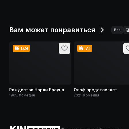
Вам может понравиться

Все
6.9
7.1
Рождество Чарли Брауна
Олаф представляет
1965, Комедия
2021, Комедия