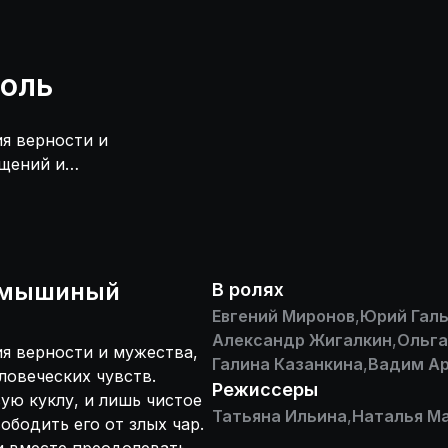
оль
я верности и
ащений и
 превращен в
 маленькой
ринц и Маша
олевать злобные
роля.
 мышиный
В ролях
Евгений Миронов
,
Юрий Гал
Александр Жигалкин
,
Ольга
я верности и мужества,
Галина Казанкина
,
Вадим А
ловеческих чувств.
Режиссеры
ю куклу, и лишь чистое
Татьяна Ильина
,
Наталья М
бодить его от злых чар.