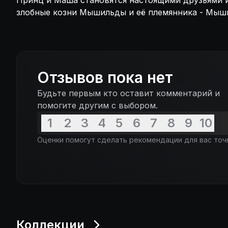
Принц и Маша становятся настоящими друзьями 
злобные козни Мышильды и её племянника - Мыши
Отзывов пока нет
Будьте первым кто оставит комментарий и
помогите другим с выбором.
1
2
3
4
5
6
7
8
9
10
Оценки помогут сделать рекомендации для вас точ
Коллекции