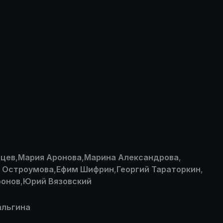
ьцев
,
Мария Аронова
,
Марина Александрова
,
 Остроумова
,
Ефим Шифрин
,
Георгий Тараторкин
,
ронов
,
Юрий Вязовский
альгина