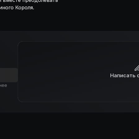
и вместе преодолевать
ного Короля.
Написать 
нее