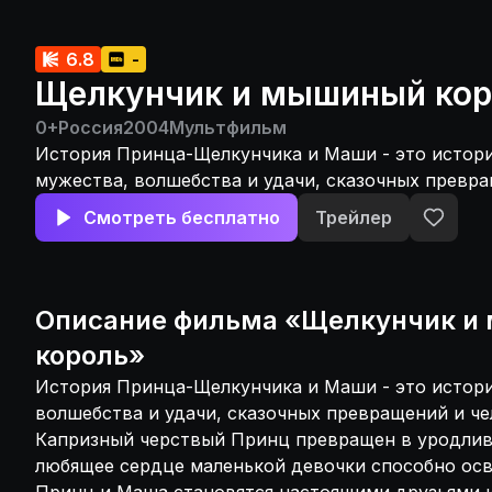
6.8
-
Щелкунчик и мышиный кор
0+
Россия
2004
Мультфильм
История Принца-Щелкунчика и Маши - это истори
мужества, волшебства и удачи, сказочных превр
человеческих чувств. Капризный черствый Принц
Смотреть бесплатно
Трейлер
уродливую куклу, и лишь чистое любящее сердце
девочки способно освободить его от злых чар. П
становятся настоящими друзьями и вместе преод
козни Мышильды и её племянника - Мышиного Ко
Описание
фильма
«
Щелкунчик и
король
»
История Принца-Щелкунчика и Маши - это истори
волшебства и удачи, сказочных превращений и че
Капризный черствый Принц превращен в уродливу
любящее сердце маленькой девочки способно осво