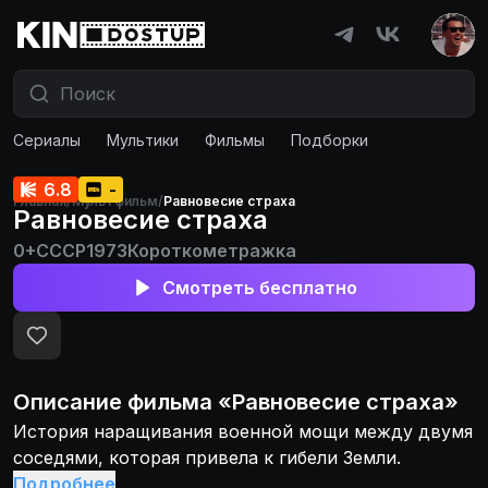
Сериалы
Мультики
Фильмы
Подборки
6.8
-
Главная
/
Мультфильм
/
Равновесие страха
Равновесие страха
0+
СССР
1973
Короткометражка
Смотреть бесплатно
Описание
фильма
«
Равновесие страха
»
История наращивания военной мощи между двумя
соседями, которая привела к гибели Земли.
Подробнее