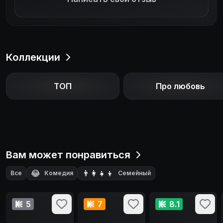
Коллекции
ТОП
Про любовь
Вам может понравиться
😂
👨‍👩‍👧‍👦
Все
Комедия
Семейный
🗺️
🎵
🧙‍♂️
Приключения
Музыкальный
Фэнтези
💌
Мелодрама
5
7
8.1