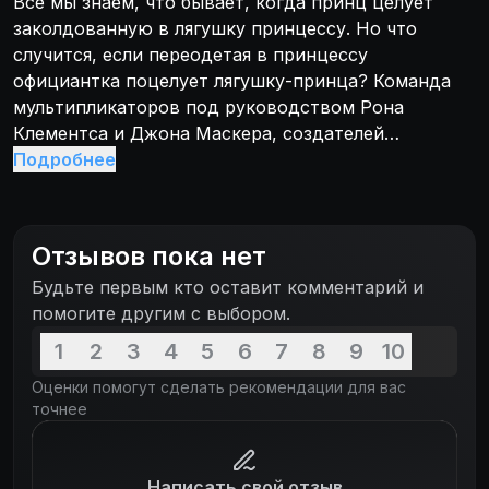
Все мы знаем, что бывает, когда принц целует
заколдованную в лягушку принцессу. Но что
случится, если переодетая в принцессу
официантка поцелует лягушку-принца? Команда
мультипликаторов под руководством Рона
Клементса и Джона Маскера, создателей
«Русалочки» и «Аладдина», а также обладатель
Подробнее
премии «Оскар» композитор Рэнди Ньюман
поведают самую прекрасную историю любви на
свете... с участием лягушек, магии Вуду и поющего
Отзывов пока нет
аллигатора.
Будьте первым кто оставит комментарий и
помогите другим с выбором.
1
2
3
4
5
6
7
8
9
10
Оценки помогут сделать рекомендации для вас
точнее
Написать свой отзыв