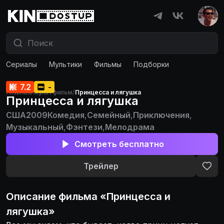
Сериалы
Мультики
Фильмы
Подборки
7.2
-
Главная
/
Мультфильм
/
Принцесса и лягушка
Принцесса и лягушка
США
2009
Комедия
,
Семейный
,
Приключения
,
Музыкальный
,
Фэнтези
,
Мелодрама
Смотреть бесплатно
Трейлер
Описание
фильма
«
Принцесса и
лягушка
»