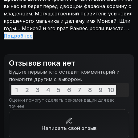
вынес на берег перед дворцом фараона корзину с
младенцем. Могущественный правитель усыновил
крошечного мальчика и дал ему имя Моисей. Шли
годы… Моисей и его брат Рамзес росли вместе. Но
придет день, когда один из братьев станет
Подробнее
владыкой величайшей империи на земле, а другой
— святым… Противоборство героев навсегда
изменит их судьбы и историю человечества.
Отзывов пока нет
Будьте первым кто оставит комментарий и
помогите другим с выбором.
1
2
3
4
5
6
7
8
9
10
Оценки помогут сделать рекомендации для вас
точнее
Написать свой отзыв