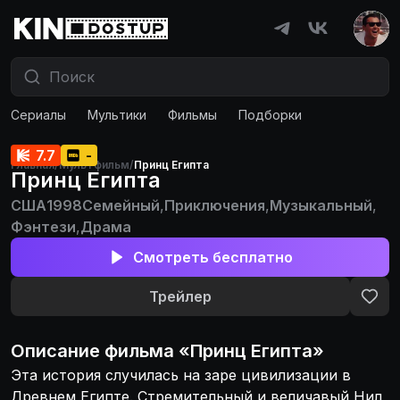
Сериалы
Мультики
Фильмы
Подборки
7.7
-
Главная
/
Мультфильм
/
Принц Египта
Принц Египта
США
1998
Семейный
,
Приключения
,
Музыкальный
,
Фэнтези
,
Драма
Смотреть бесплатно
Трейлер
Описание
фильма
«
Принц Египта
»
Эта история случилась на заре цивилизации в
Древнем Египте. Стремительный и величавый Нил