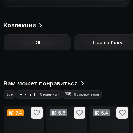
Коллекции
ТОП
Про любовь
Вам может понравиться
👨‍👩‍👧‍👦
🗺️
Все
Семейный
Приключения
🎵
🧙‍♂️
🎭
Музыкальный
Фэнтези
Драма
7.4
5.8
5.4