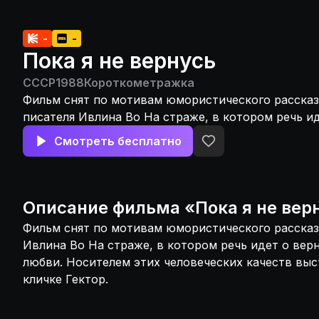
-
-
Пока я не вернусь
СССР
1988
Короткометражка
Фильм снят по мотивам юмористического рассказ
писателя Ивлина Во На страже, в котором речь ид
преданности, любви. Носителем этих человечески
Смотреть бесплатно
выступает в фильме пес по кличке Гектор.
Описание
фильма
«
Пока я не вер
Фильм снят по мотивам юмористического рассказ
Ивлина Во На страже, в котором речь идет о вер
любви. Носителем этих человеческих качеств выс
кличке Гектор.