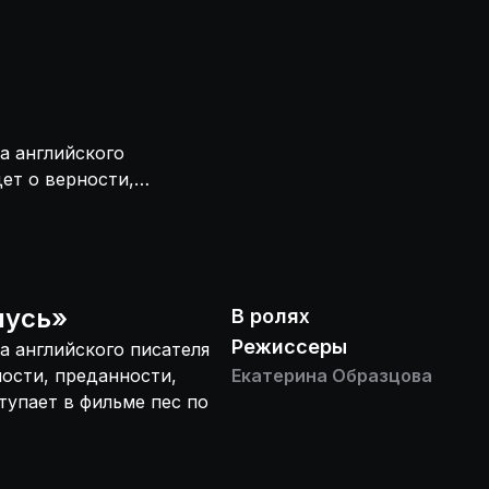
а английского
ет о верности,
х качеств
нусь
»
В ролях
Режиссеры
а английского писателя
ности, преданности,
Екатерина Образцова
тупает в фильме пес по