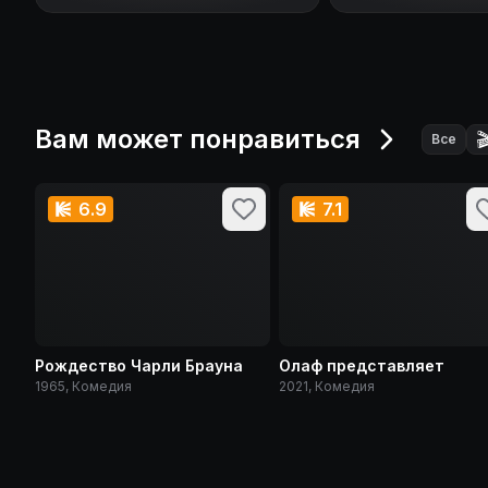
Вам может понравиться

Все
6.9
7.1
Рождество Чарли Брауна
Олаф представляет
1965, Комедия
2021, Комедия