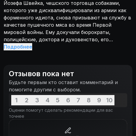
Йозефа Швейка, чешского торговца собаками,
которого уже дисквалифицировали из армии как
форменного идиота, снова призывают на службу в
качестве пушечного мяса во время Первой
мировой войны. Ему докучали бюрократы,
полицейские, доктора и духовенство, его
«продавали» от одного офицера другому, но
Подробнее
добродушный, болтливый и бесхитростный солдат
Швейк все же неохотно приближается к линии
фронта и, очевидно, к верной смерти.
Отзывов пока нет
Будьте первым кто оставит комментарий и
помогите другим с выбором.
1
2
3
4
5
6
7
8
9
10
Оценки помогут сделать рекомендации для вас
точнее