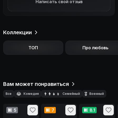
Написать свой отзыв
Коллекции
ТОП
Про любовь
Вам может понравиться
😂
👨‍👩‍👧‍👦
🎖️
Все
Комедия
Семейный
Военный
5
7
8.1