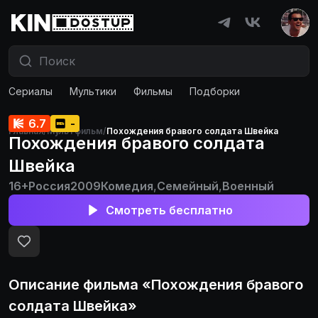
Сериалы
Мультики
Фильмы
Подборки
6.7
-
Главная
/
Мультфильм
/
Похождения бравого солдата Швейка
Похождения бравого солдата
Швейка
16+
Россия
2009
Комедия
,
Семейный
,
Военный
Смотреть бесплатно
Описание
фильма
«
Похождения бравого
солдата Швейка
»