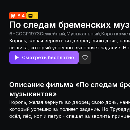
8.4
-
По следам бременских му
6+
СССР
1973
Семейный
,
Музыкальный
,
Короткоме
Король, желая вернуть во дворец свою дочь, нан
сыщика, который успешно выполняет задание. Но 
верные друзья - осёл, пёс, кот и петух - спешат 
Смотреть бесплатно
принцессу из золотой клетки.
Описание
фильма
«
По следам бр
музыкантов
»
Король, желая вернуть во дворец свою дочь, нан
который успешно выполняет задание. Но Трубадур
осёл, пёс, кот и петух - спешат вызволить принце