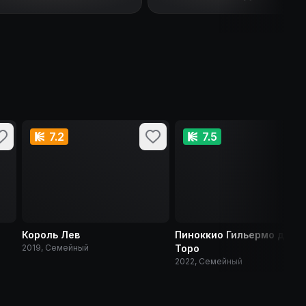
7.2
7.5
Король Лев
Пиноккио Гильермо дель
2019, Семейный
Торо
2022, Семейный