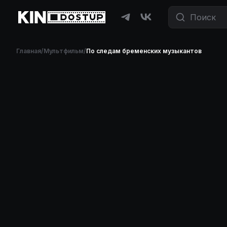
Главная
/
Мультфильм
/
По следам бременских музыкантов