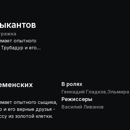
зыкантов
тражка
имает опытного
Трубадур и его
вызволить
еменских
В ролях
Геннадий Гладков
,
Эльмира
Режиссеры
имает опытного сыщика,
Василий Ливанов
 и его верные друзья -
ссу из золотой клетки.