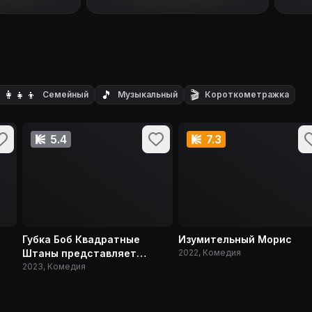
‍👩‍👧‍👦
🎵
🎬
Семейный
Музыкальный
Короткометражка
5.4
7.3
Губка Боб Квадратные
Изумительный Морис
Штаны представляет
2022, Комедия
Приливную зону
2023, Комедия