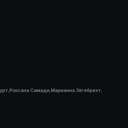
урт
,
Роксана Самади
,
Марианна Зёгебрехт
,