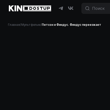
Главная
/
Мультфильм
/
Петсон и Финдус. Финдус переезжает