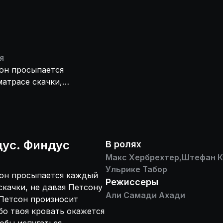
я
 он просыпается
матрасе скачки,
днажды в сердцах
кратишь прыгать,
е!» А Финдус,
ашается
гра, Петсон
дус. Финдус
В ролях
ако котенок
Макс Хербрехтер
,
Штефан К
 у него есть не
Ульрике Табор
, он просыпается каждый
исимость, но и
Режиссеры
скачки, не давая Петсону
ним словом,
Али Самади Ахади
Петсон произносит
е никогда не
бо твоя кровать окажется