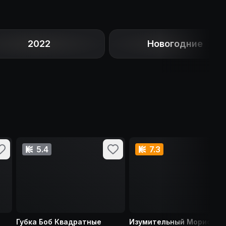
2022
Новогодние
5.4
7.3
Губка Боб Квадратные
Изумительный Морис