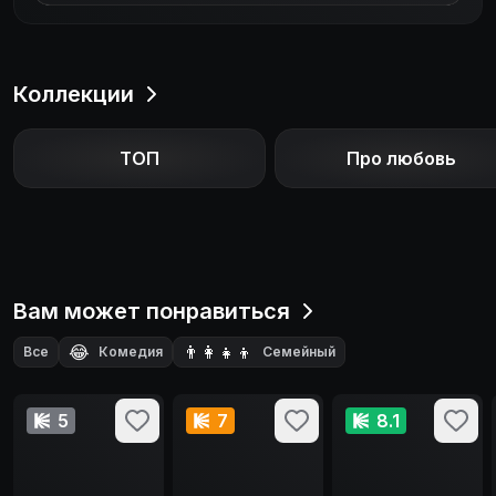
Коллекции
ТОП
Про любовь
Вам может понравиться
😂
👨‍👩‍👧‍👦
Все
Комедия
Семейный
🗺️
🧙‍♂️
🎬
Приключения
Фэнтези
Короткометражка
5
7
8.1