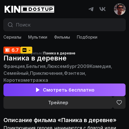
Сериалы
Мультики
Фильмы
Подборки
6.7
-
Главная
/
Мультфильм
/
Паника в деревне
Паника в деревне
Франция
,
Бельгия
,
Люксембург
2009
Комедия
,
Семейный
,
Приключения
,
Фэнтези
,
Короткометражка
Смотреть бесплатно
Трейлер
Описание
фильма
«
Паника в деревне
»
Приключения героев начинаются с благой идеи.