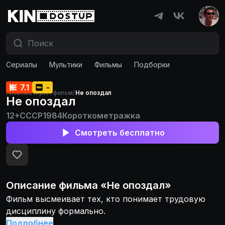
Сериалы
Мультики
Фильмы
Подборки
7.1
-
Главная
/
Мультфильм
/
Не опоздал
Не опоздал
12+
СССР
1984
Короткометражка
Смотреть бесплатно
Описание
фильма
«
Не опоздал
»
Фильм высмеивает тех, кто понимает трудовую
дисциплину формально.
Подробнее