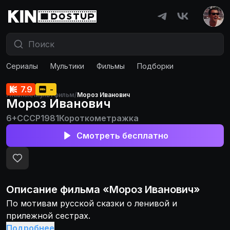
Сериалы
Мультики
Фильмы
Подборки
7.9
-
Главная
/
Мультфильм
/
Мороз Иванович
Мороз Иванович
6+
СССР
1981
Короткометражка
Смотреть бесплатно
Описание
фильма
«
Мороз Иванович
»
По мотивам русской сказки о ленивой и
прилежной сестрах.
Подробнее