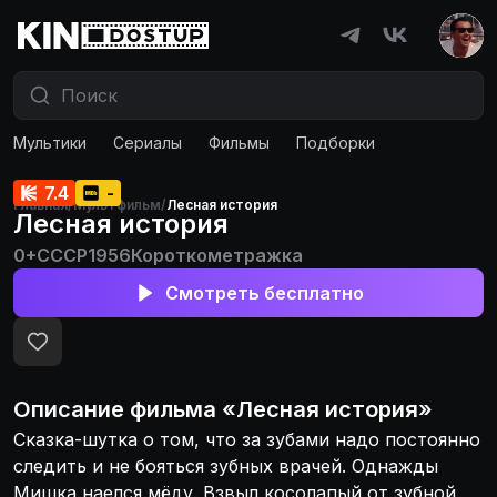
Мультики
Сериалы
Фильмы
Подборки
7.4
-
Главная
/
Мультфильм
/
Лесная история
Лесная история
0+
СССР
1956
Короткометражка
Смотреть бесплатно
Описание
фильма
«
Лесная история
»
Сказка-шутка о том, что за зубами надо постоянно
следить и не бояться зубных врачей. Однажды
Мишка наелся мёду. Взвыл косолапый от зубной