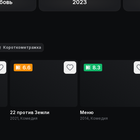
бовь
2023

Короткометражка
6.6
8.3
22 против Земли
Меню
2021, Комедия
2014, Комедия