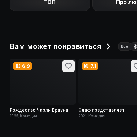
ТОП
Про лю
Вам может понравиться

Все
6.9
7.1
Рождество Чарли Брауна
Олаф представляет
1965, Комедия
2021, Комедия