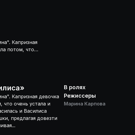
на". Капризная
ила потом, что
Бабушка не
отозвались лесные
иса оказалась ещё
илиса
»
В ролях
Режиссеры
на". Капризная девочка
, что очень устала и
Марина Карпова
асилась и Василиса
шки, предлагая довезти
вая...