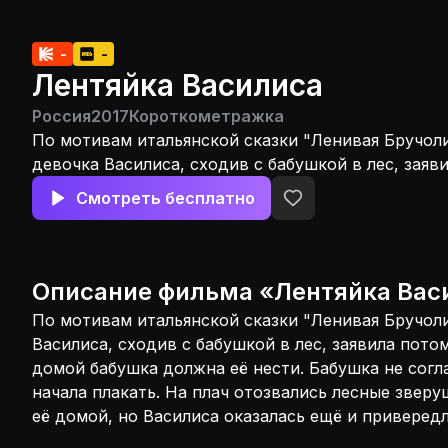
-
-
Лентяйка Василиса
Россия
2017
Короткометражка
По мотивам итальянской сказки "Ленивая Бручоли
девочка Василиса, сходив с бабушкой в лес, заяв
очень устала и домой бабушка должна её нести. 
Смотреть бесплатно
согласилась и Василиса начала плакать. На плач 
зверушки, предлагая довезти её домой, но Васил
и привередливая...
Описание
фильма
«
Лентяйка Вас
По мотивам итальянской сказки "Ленивая Бручоли
Василиса, сходив с бабушкой в лес, заявила потом
домой бабушка должна её нести. Бабушка не согл
начала плакать. На плач отозвались лесные зверу
её домой, но Василиса оказалась ещё и привередли