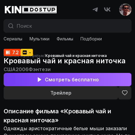
Сериалы
Мультики
Фильмы
Подборки
7.2
-
Главная
/
Мультфильм
/
Кровавый чай и красная ниточка
Кровавый чай и красная ниточка
США
2006
Фэнтези
Смотреть бесплатно
Трейлер
Описание
фильма
«
Кровавый чай и
красная ниточка
»
Однажды аристократичные белые мыши заказали