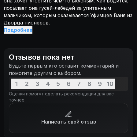
она хочет угостить чем-то вкусным. Как водится,
посылает она гусей-лебедей за упитанным
мальчиком, которым оказывается Уфимцев Ваня из
Дворца пионеров.
Подробнее
Отзывов пока нет
Будьте первым кто оставит комментарий и
помогите другим с выбором.
1
2
3
4
5
6
7
8
9
10
Оценки помогут сделать рекомендации для вас
точнее
Написать свой отзыв