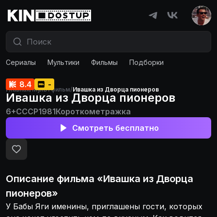
Сериалы
Мультики
Фильмы
Подборки
8.4
-
Главная
/
Мультфильм
/
Ивашка из Дворца пионеров
Ивашка из Дворца пионеров
6+
СССР
1981
Короткометражка
Смотреть бесплатно
Описание
фильма
«
Ивашка из Дворца
пионеров
»
У Бабы Яги именины, приглашены гости, которых