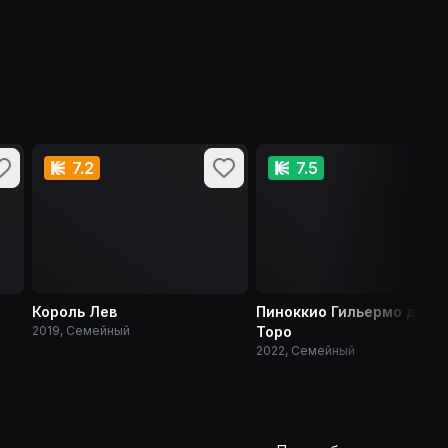
7.2
7.5
Король Лев
Пиноккио Гильермо дель
2019, Семейный
Торо
2022, Семейный