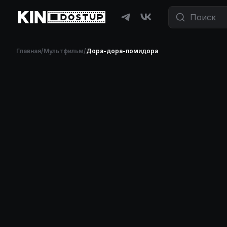
Главная
/
Мультфильм
/
Дора-дора-помидора