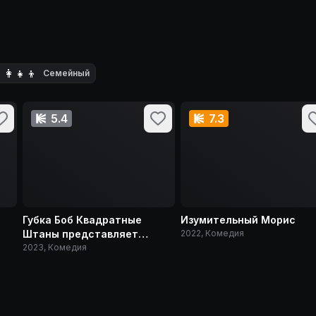
‍👩‍👧‍👦
Семейный
5.4
7.3
Губка Боб Квадратные
Изумительный Морис
Штаны представляет
2022, Комедия
Приливную зону
2023, Комедия