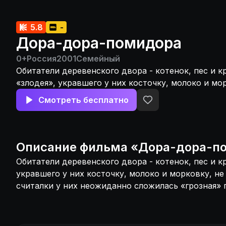
5.8
-
Дора-дора-помидора
0+
Россия
2001
Семейный
Обитатели деревенского двора - котенок, пес и к
«злодея», укравшего у них косточку, молоко и мо
заметили, как из детской считалки у них неожид
Смотреть бесплатно
«грозная» песенка.
Описание
фильма
«
Дора-дора-п
Обитатели деревенского двора - котенок, пес и к
укравшего у них косточку, молоко и морковку, не
считалки у них неожиданно сложилась «грозная» 