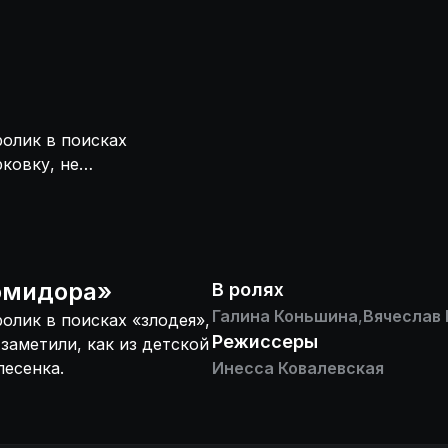
ролик в поисках
рковку, не
анно сложилась
омидора
»
В ролях
Галина Коньшина
,
Вячеслав
ролик в поисках «злодея»,
Режиссеры
 заметили, как из детской
песенка.
Инесса Ковалевская