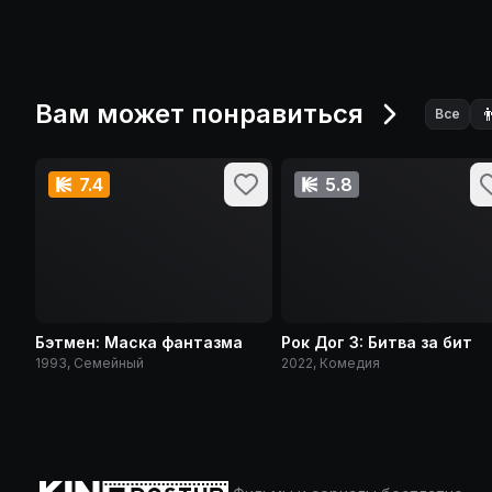
Вам может понравиться

Все
7.4
5.8
Бэтмен: Маска фантазма
Рок Дог 3: Битва за бит
1993, Семейный
2022, Комедия