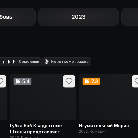
бовь
2023
‍👩‍👧‍👦
🎬
Семейный
Короткометражка
5.4
7.3
Губка Боб Квадратные
Изумительный Морис
Штаны представляет
2022, Комедия
Приливную зону
2023, Комедия