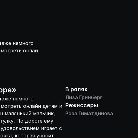
 даже немного
смотреть онлайн
 что один
 отправляется на
нькая кошечка,
яйкой кошки
 питомицу домой.
оре
»
В ролях
е одну кошку. На
Лиза Гринберг
 даже немного
известно, что это
Режиссеры
смотреть онлайн детям и
обращая ровным
ин маленький мальчик,
Роза Гиматдинова
же через пару
гулку. По дороге ему
ы, черт!» И тут
 удовольствием играет с
очка, которая уносит