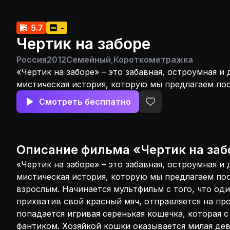
5.7
-
Чертик на заборе
Россия
2012
Семейный
,
Короткометражка
«Чертик на заборе» – это забавная, остроумная и
мистическая история, которую мы предлагаем по
детям и взрослым. Начинается мультфильм с того,
Смотреть бесплатно
маленький мальчик, прихватив свой красный мяч,
прогулку. По дороге ему попадается игривая сере
которая с удовольствием играет с фантиком. Хоз
оказывается милая девочка, которая уносит свою
Описание
фильма
«
Чертик на заб
Ну а наш герой продолжает путь и встречает… ещ
«Чертик на заборе» – это забавная, остроумная и
этот раз не серую, а черную, как смоль. Каждому 
мистическая история, которую мы предлагаем по
не к добру. Но смелый мальчик идет дальше, не 
взрослым. Начинается мультфильм с того, что од
счетом никакого внимания на приметы. Правда, у
прихватив свой красный мяч, отправляется на про
шагов он спотыкается, падает и произносит «Фу т
попадается игривая серенькая кошечка, которая с
же с ним начинают твориться странные вещи.
фантиком. Хозяйкой кошки оказывается милая дев