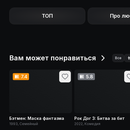
ТОП
Про лю
Вам может понравиться

Все
7.4
5.8
Бэтмен: Маска фантазма
Рок Дог 3: Битва за бит
1993, Семейный
2022, Комедия