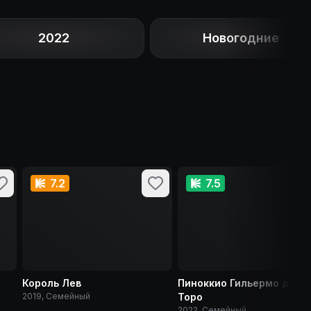
2022
Новогодние
7.2
7.5
Король Лев
Пиноккио Гильермо дель
2019, Семейный
Торо
2022, Семейный