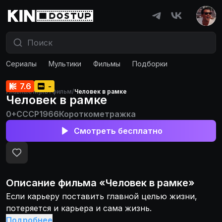
Сериалы
Мультики
Фильмы
Подборки
7.6
-
Главная
/
Мультфильм
/
Человек в рамке
Человек в рамке
0+
СССР
1966
Короткометражка
Смотреть бесплатно
Описание
фильма
«
Человек в рамке
»
Если карьеру поставить главной целью жизни,
потеряется и карьера и сама жизнь.
Подробнее