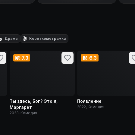

🎬
Драма
Короткометражка
7.3
6.3
Ты здесь, Бог? Это я,
Появление
Маргарет
2022, Комедия
2023, Комедия