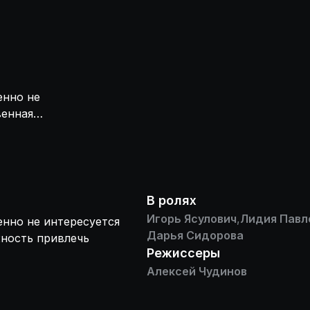
енно не
венная
риближающаяся
В ролях
Игорь Ясулович
,
Лидия Павл
енно не интересуется
Дарья Сидорова
жность привлечь
Режиссеры
Алексей Чудинов