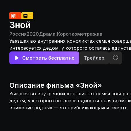
-
-
Зной
Россия
2020
Драма
,
Короткометражка
Увязшая во внутренних конфликтах семья соверш
интересуется дедом, у которого осталась единст
возможность привлечь внимание родных —его п
Смотреть бесплатно
Трейлер
смерть.
Описание
фильма
«
Зной
»
Увязшая во внутренних конфликтах семья соверш
дедом, у которого осталась единственная возмо
внимание родных —его приближающаяся смерть.