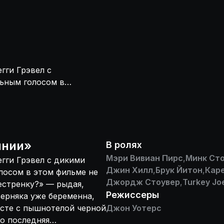
гги Грэвел с
льным голосом в
 изнасиловать
а лет четырех.
чит она
 служанкой
я «человеческая»
янии
»
В ролях
азочный город
Мэри Вивиан Пирс
,
Минк Ст
гги Грэвел с дикими
отта. С криками:
Джин Хилл
,
Брук Йитон
,
Каре
лосом в этом фильме не
 — им сдает
Джордж Стоувер
,
Turkey Jo
естренку?» — рыдая,
. И вот вам,
Режиссеры
верняка уже беременна,
ец в
есте с пышнотелой черной
Джон Уотерс
чьим кормом
о последняя