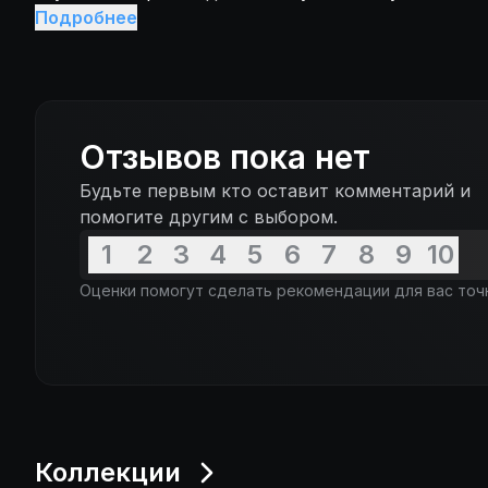
«Чаппи». Есть также мгновенная операция по изм
«человеческая» сцена в фильме. А дальше парочк
Подробнее
помощи ножниц, выкатывающийся глаз, истекаю
город Мортвиль, которым правит вредная королев
принцесса и зажаренная с приправами королева...
«Труп я сейчас уберу, а мусор разгребайте сами»,
сарай воинственная прыщавая лесбиянка. И вот в
традиционная крыса на обед, младенец в холодил
в миске с собачьим кормом «Чаппи». Есть также 
Отзывов пока нет
изменению пола при помощи ножниц, выкатывающ
Будьте первым кто оставит комментарий и
слюной принцесса и зажаренная с приправами кор
помогите другим с выбором.
1
2
3
4
5
6
7
8
9
10
Оценки помогут сделать рекомендации для вас точ
Коллекции