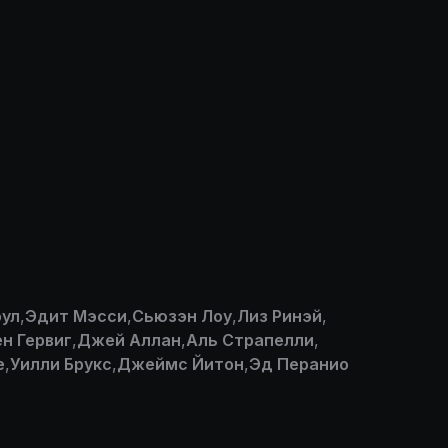
оул
,
Эдит Мэсси
,
Сьюзэн Лоу
,
Лиз Ринэй
,
н Гервиг
,
Джей Аллан
,
Аль Страпелли
,
e
,
Уилли Брукс
,
Джеймс Йитон
,
Эд Перанио