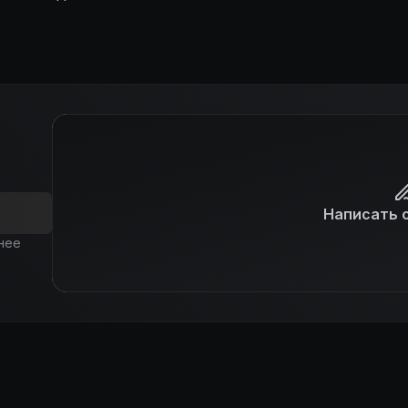
енению пола при
а попадает в сказочный
щая слюной
а Карлотта. С криками:
 — им сдает какой-то
ам, пожалуйста:
ьнике, достойная смерть
мгновенная операция по
ийся глаз, истекающая
олева...
Написать 
нее