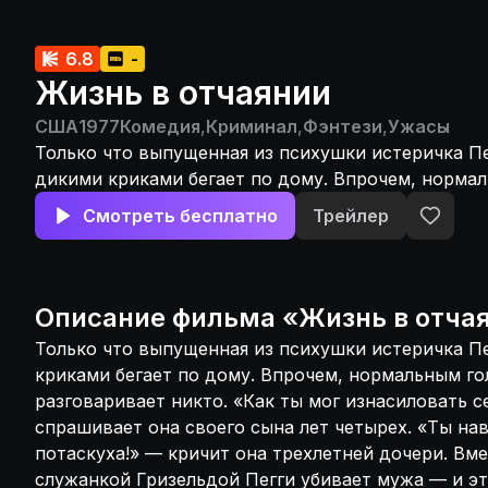
6.8
-
Жизнь в отчаянии
США
1977
Комедия
,
Криминал
,
Фэнтези
,
Ужасы
Только что выпущенная из психушки истеричка Пе
дикими криками бегает по дому. Впрочем, норма
этом фильме не разговаривает никто. «Как ты мог
Смотреть бесплатно
Трейлер
сестренку?» — рыдая, спрашивает она своего сын
«Ты наверняка уже беременна, потаскуха!» — кри
трехлетней дочери. Вместе с пышнотелой черной
Гризельдой Пегги убивает мужа — и это последня
Описание
фильма
«
Жизнь в отча
сцена в фильме. А дальше парочка попадает в ск
Только что выпущенная из психушки истеричка Пе
Мортвиль, которым правит вредная королева Карл
криками бегает по дому. Впрочем, нормальным го
«Труп я сейчас уберу, а мусор разгребайте сами»,
разговаривает никто. «Как ты мог изнасиловать с
какой-то сарай воинственная прыщавая лесбиянка
спрашивает она своего сына лет четырех. «Ты на
пожалуйста: традиционная крыса на обед, младен
потаскуха!» — кричит она трехлетней дочери. Вм
холодильнике, достойная смерть в миске с соба
служанкой Гризельдой Пегги убивает мужа — и эт