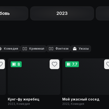
бовь
2023

🕵️‍♂️
🧙‍♂️
👻
Комедия
Криминал
Фэнтези
Ужасы
8
7.7
Кунг-фу жеребец
Мой ужасный сосед
2023, Комедия
2022, Комедия