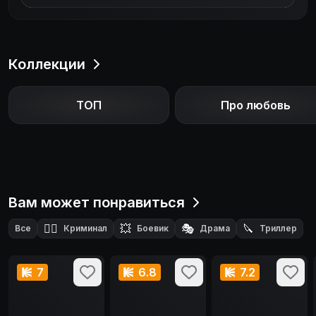
Коллекции
ТОП
Про любовь
Вам может понравиться
🕵️‍♂️
💥
🎭
🔪
Все
Криминал
Боевик
Драма
Триллер
7
6.8
7.2