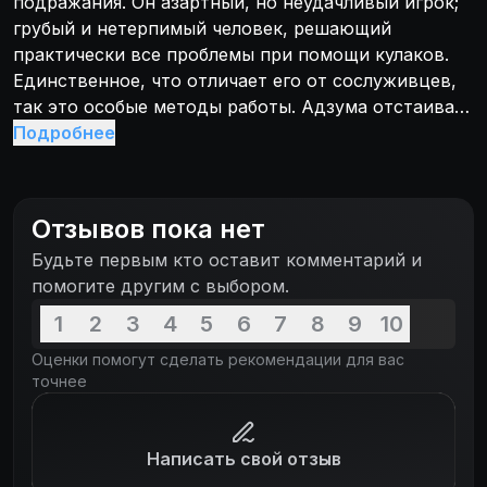
подражания. Он азартный, но неудачливый игрок;
грубый и нетерпимый человек, решающий
практически все проблемы при помощи кулаков.
Единственное, что отличает его от сослуживцев,
так это особые методы работы. Адзума отстаивает
справедливость яростно и жестоко, не
Подробнее
останавливаясь ни перед чем. Расследование
серии ужасных убийств приведёт детектива к
извращенному преступнику-садисту.
Отзывов пока нет
Будьте первым кто оставит комментарий и
помогите другим с выбором.
1
2
3
4
5
6
7
8
9
10
Оценки помогут сделать рекомендации для вас
точнее
Написать свой отзыв