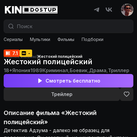
Сериалы
Мультики
Фильмы
Подборки
7.1
-
Главная
/
Фильмы
/
Жестокий полицейский
Жестокий полицейский
18+
Япония
1989
Криминал
,
Боевик
,
Драма
,
Триллер
Смотреть бесплатно
Трейлер
Описание
фильма
«
Жестокий
полицейский
»
Детектив Адзума - далеко не образец для