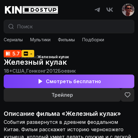
Сериалы
Мультики
Фильмы
Подборки
5.7
-
Главная
/
Фильмы
/
Железный кулак
Железный кулак
18+
США
,
Гонконг
2012
Боевик
Смотреть бесплатно
Трейлер
Описание
фильма
«
Железный кулак
»
События развернутся в древнем феодальном
Китае. Фильм расскажет историю чернокожего
кузнеца, который умеет делать оружие и с легкой