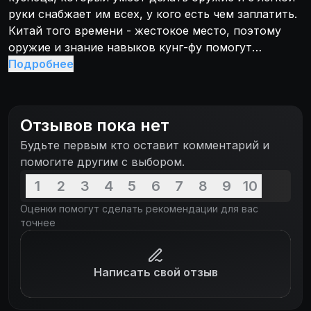
руки снабжает им всех, у кого есть чем заплатить.
Китай того времени - жестокое место, поэтому
оружие и знание навыков кунг-фу помогут
жителям близлежащей деревни защитить свои
Подробнее
дома и семьи от других кланов...
Отзывов пока нет
Будьте первым кто оставит комментарий и
помогите другим с выбором.
1
2
3
4
5
6
7
8
9
10
Оценки помогут сделать рекомендации для вас
точнее
Написать свой отзыв