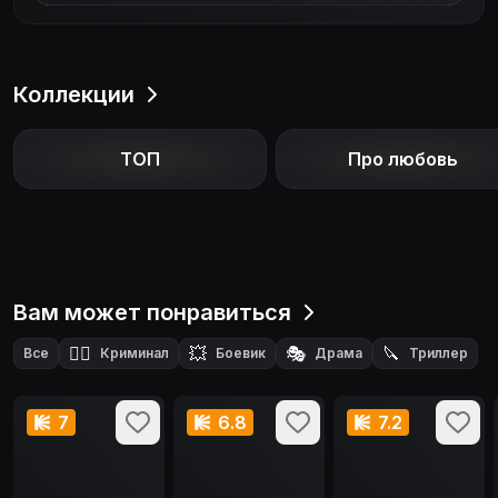
Коллекции
ТОП
Про любовь
Вам может понравиться
🕵️‍♂️
💥
🎭
🔪
Все
Криминал
Боевик
Драма
Триллер
7
6.8
7.2