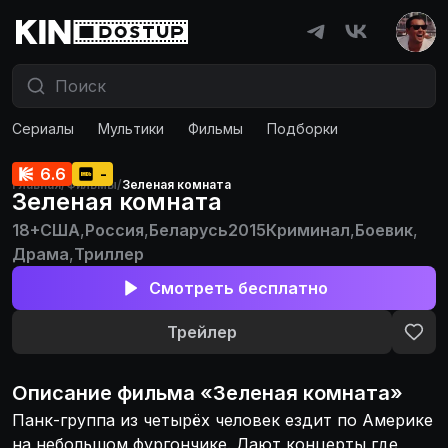
Сериалы
Мультики
Фильмы
Подборки
6.6
-
Главная
/
Фильмы
/
Зеленая комната
Зеленая комната
18+
США
,
Россия
,
Беларусь
2015
Криминал
,
Боевик
,
Драма
,
Триллер
Смотреть бесплатно
Трейлер
Описание
фильма
«
Зеленая комната
»
Панк-группа из четырёх человек ездит по Америке
на небольшом фургончике. Дают концерты где