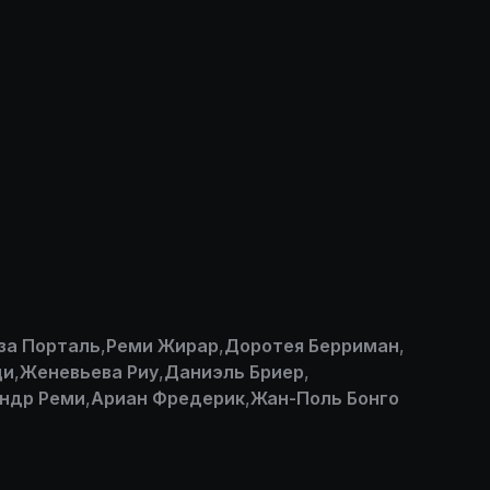
за Порталь
,
Реми Жирар
,
Доротея Берриман
,
ци
,
Женевьева Риу
,
Даниэль Бриер
,
ндр Реми
,
Ариан Фредерик
,
Жан-Поль Бонго