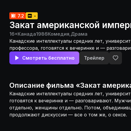
7.2
-
Закат американской импер
16+
Канада
1986
Комедия
,
Драма
Канадские интеллектуалы средних лет, университ
профессора, готовятся к вечеринке и — разгова
— до поры — отдельно, женщины отдельно. Пото
Смотреть бесплатно
Трейлер
объединившись за столом, они продолжают диск
том же, о сексе.
Описание
фильма
«
Закат америк
Канадские интеллектуалы средних лет, университ
готовятся к вечеринке и — разговаривают. Мужч
отдельно, женщины отдельно. Потом, объединивш
продолжают дискуссии — все о том же, о сексе.