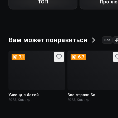
ТОП
Про лю
Вам может понравиться

Все
7.1
6.7
Уикенд с батей
Все страхи Бо
2023, Комедия
2023, Комедия