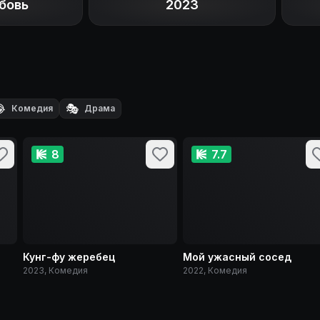
бовь
2023

🎭
Комедия
Драма
8
7.7
Кунг-фу жеребец
Мой ужасный сосед
2023, Комедия
2022, Комедия