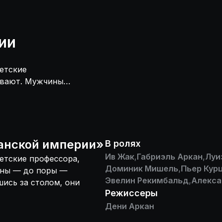
ии
етские
ривают. Мужчины
м,
уссии — все о
анской империи
»
В ролях
Ив Жак
,
Габриэль Аркан
,
Луи
етские профессора,
Доминик Мишель
,
Пьер Кур
ины — до поры —
Эвелин Рекимбальд
,
Алекса
ись за столом, они
Режиссеры
Дени Аркан