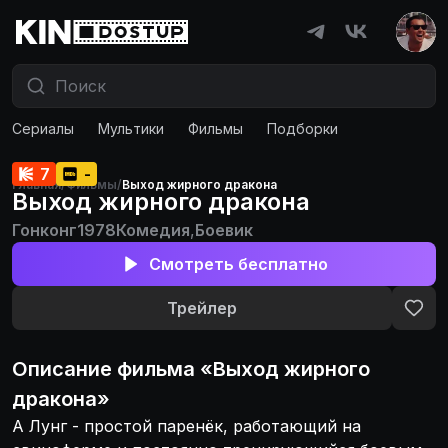
Сериалы
Мультики
Фильмы
Подборки
7
-
Главная
/
Фильмы
/
Выход жирного дракона
Выход жирного дракона
Гонконг
1978
Комедия
,
Боевик
Смотреть бесплатно
Трейлер
Описание
фильма
«
Выход жирного
дракона
»
А Лунг - простой паренёк, работающий на