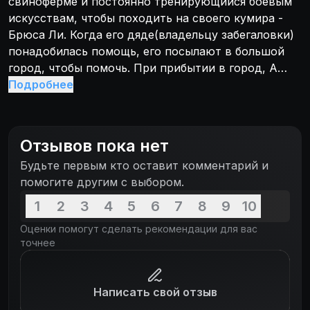
свиноферме и постоянно тренирующийся боевым
искусствам, чтобы походить на своего кумира -
Брюса Ли. Когда его дяде(владельцу забегаловки)
понадобилась помощь, его посылают в большой
город, чтобы помочь. При прибытии в город, А
Лунг понимает, что жизнь в городе не так легка,
Подробнее
как кажется. ... Когда одна из его знакомых
похищена, ему наконец-то удалось показать «из
чего сделаны китайцы», чтобы спасти ее.
Отзывов пока нет
Будьте первым кто оставит комментарий и
помогите другим с выбором.
1
2
3
4
5
6
7
8
9
10
Оценки помогут сделать рекомендации для вас
точнее
Написать свой отзыв