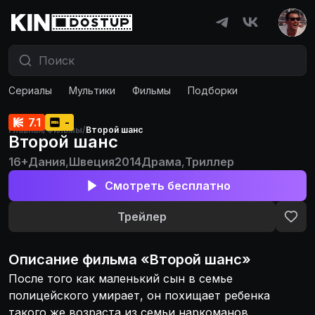
Сериалы
Мультики
Фильмы
Подборки
7.1
-
Главная
/
Фильмы
/
Второй шанс
Второй шанс
16+
Дания
,
Швеция
2014
Драма
,
Триллер
Смотреть бесплатно
Трейлер
Описание
фильма
«
Второй шанс
»
После того как маленький сын в семье
полицейского умирает, он похищает ребенка
такого же возраста из семьи наркоманов.