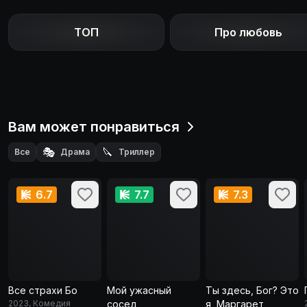
ТОП
Про любовь
Вам может понравиться
🎭
🔪
Все
Драма
Триллер
6.7
7.7
7.3
Все страхи Бо
Мой ужасный
Ты здесь, Бог? Это
2023, Комедия
сосед
я, Маргарет