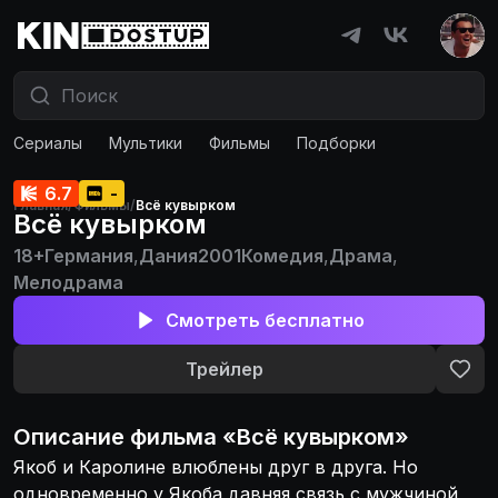
Сериалы
Мультики
Фильмы
Подборки
6.7
-
Главная
/
Фильмы
/
Всё кувырком
Всё кувырком
18+
Германия
,
Дания
2001
Комедия
,
Драма
,
Мелодрама
Смотреть бесплатно
Трейлер
Описание
фильма
«
Всё кувырком
»
Якоб и Каролине влюблены друг в друга. Но
одновременно у Якоба давняя связь с мужчиной