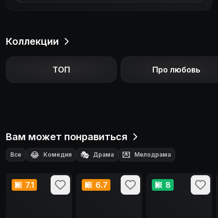
Коллекции
ТОП
Про любовь
Вам может понравиться
😂
🎭
💌
Все
Комедия
Драма
Мелодрама
7.1
6.7
8