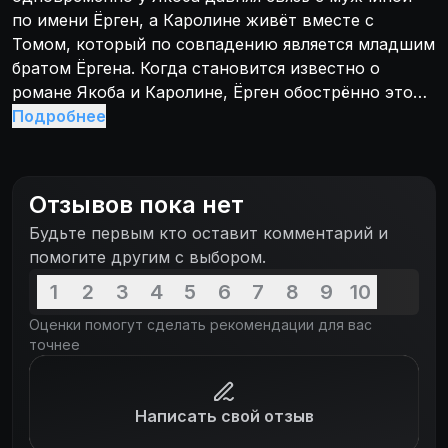
по имени Ёрген, а Каролине живёт вместе с
Томом, который по совпадению является младшим
братом Ёргена. Когда становится известно о
романе Якоба и Каролине, Ёрген обострённо это
переживает, вдобавок попадая под Рождество в
Подробнее
автокатастрофу, в результате чего слепнет на
один глаз. Якоб чувствует свою вину, однако не
может сразу расстаться с Каролине. И всё-таки
Отзывов пока нет
Ёрген и Якоб мирятся, желая начать всё сначала.
Будьте первым кто оставит комментарий и
Тем временем становится известно, что Каролине
помогите другим с выбором.
беременна - Якоб вновь возвращается к ней, хотя
ему ещё предстоит сделать окончательный выбор.
1
2
3
4
5
6
7
8
9
10
Оценки помогут сделать рекомендации для вас
точнее
Написать свой отзыв