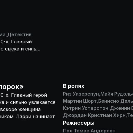
ма
,
Детектив
0-х. Главный
го сыска и сильно
подруга, но
 богатым
порок
»
В ролях
Риз Уизерспун
,
Майя Рудоль
0-х. Главный герой
Мартин Шорт
,
Бенисио Дель
ка и сильно увлекается
Кэтрин Уотерстон
,
Дженни 
о вскоре женщина
Джордан Кристиан Хирн
,
Те
ником. Ларри начинает
Режиссеры
Пол Томас Андерсон