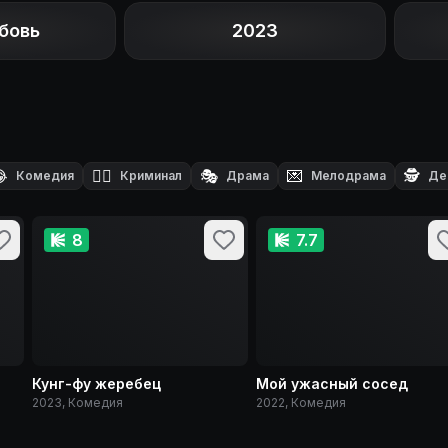
бовь
2023

🕵️‍♂️
🎭
💌
🕵️
Комедия
Криминал
Драма
Мелодрама
Де
8
7.7
Кунг-фу жеребец
Мой ужасный сосед
2023, Комедия
2022, Комедия