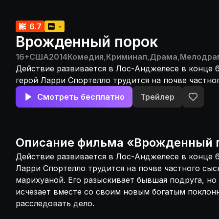
6.7
-
Врожденный порок
16+
США
2014
Комедия
,
Криминал
,
Драма
,
Мелодра
Действие развивается в Лос-Анджелесе в конце 6
герой Ларри Спортелло трудится на почве частно
увлекается марихуаной. Его разыскивает бывшая 
Смотреть бесплатно
Трейлер
вскоре женщина исчезает вместе со своим новым
поклонником. Ларри начинает расследовать дело.
Описание
фильма
«
Врожденный 
Действие развивается в Лос-Анджелесе в конце 6
Ларри Спортелло трудится на почве частного сыс
марихуаной. Его разыскивает бывшая подруга, н
исчезает вместе со своим новым богатым поклон
расследовать дело.