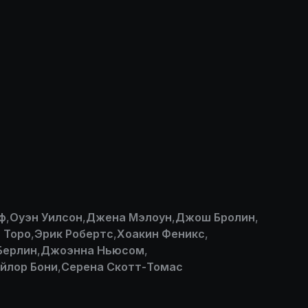
ф
,
Оуэн Уилсон
,
Джена Мэлоун
,
Джош Бролин
,
 Торо
,
Эрик Робертс
,
Хоакин Феникс
,
Берлин
,
Джоэнна Ньюсом
,
йлор Бони
,
Серена Скотт-Томас