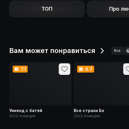
ТОП
Про лю
Вам может понравиться

Все
7.1
6.7
Уикенд с батей
Все страхи Бо
2023, Комедия
2023, Комедия