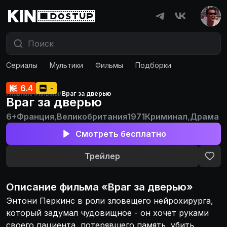
Сериалы
Мультики
Фильмы
Подборки
6.4
-
Главная
/
Фильмы
/
Враг за дверью
Враг за дверью
6+
Франция
,
Великобритания
1971
Криминал
,
Драма
Смотреть бесплатно
Трейлер
Описание
фильма
«
Враг за дверью
»
Энтони Перкинс в роли зловещего нейрохирурга,
который задумал чудовищное - он хочет руками
своего пациента, потерявшего память, убить