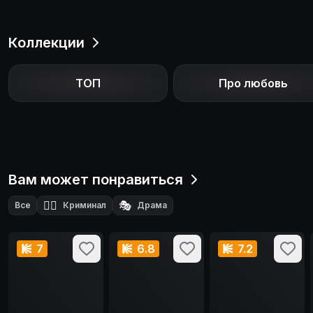
Коллекции
ТОП
Про любовь
Вам может понравиться
🕵️‍♂️
🎭
Все
Криминал
Драма
7
6.8
7.2