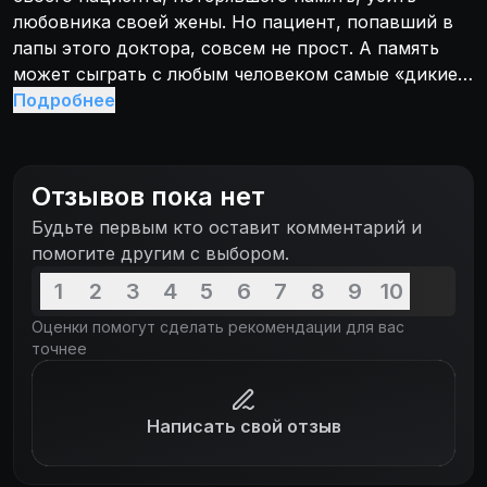
любовника своей жены. Но пациент, попавший в
лапы этого доктора, совсем не прост. А память
может сыграть с любым человеком самые «дикие
шуточки»...
Подробнее
Отзывов пока нет
Будьте первым кто оставит комментарий и
помогите другим с выбором.
1
2
3
4
5
6
7
8
9
10
Оценки помогут сделать рекомендации для вас
точнее
Написать свой отзыв