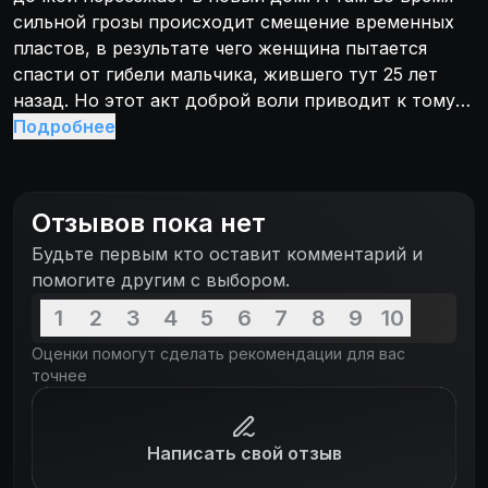
сильной грозы происходит смещение временных
пластов, в результате чего женщина пытается
спасти от гибели мальчика, жившего тут 25 лет
назад. Но этот акт доброй воли приводит к тому,
что Вера оказывается в изменённом настоящем, в
Подробнее
котором супруг её не знает, и её собственная дочь
не родилась.
Отзывов пока нет
Будьте первым кто оставит комментарий и
помогите другим с выбором.
1
2
3
4
5
6
7
8
9
10
Оценки помогут сделать рекомендации для вас
точнее
Написать свой отзыв