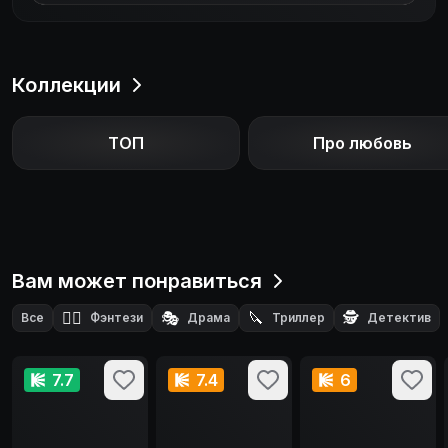
Коллекции
ТОП
Про любовь
Вам может понравиться
🧙‍♂️
🎭
🔪
🕵️
Все
Фэнтези
Драма
Триллер
Детектив
7.7
7.4
6