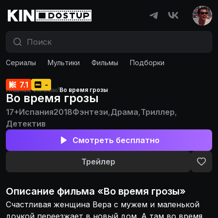
Сериалы
Мультики
Фильмы
Подборки
7.1
-
Главная
/
Фильмы
/
Во время грозы
Во время грозы
17+
Испания
2018
Фэнтези
,
Драма
,
Триллер
,
Детектив
Смотреть бесплатно
Трейлер
Описание
фильма
«
Во время грозы
»
Счастливая женщина Вера с мужем и маленькой
дочкой переезжает в новый дом. А там во время