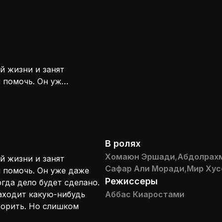
й жизни и занят
м помочь. Он уже
ли, когда дело
беда: каждый
ще и пытается его
и господин
В ролях
Хомаюн Эршади
,
Абдолрахм
й жизни и занят
Сафар Али Моради
,
Мир Хус
м помочь. Он уже даже
Режиссеры
огда дело будет сделано.
аходит какую-нибудь
Аббас Киаростами
оворить. Но слишком