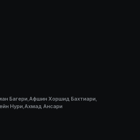
ан Багери
,
Афшин Хоршид Бахтиари
,
ейн Нури
,
Ахмад Ансари