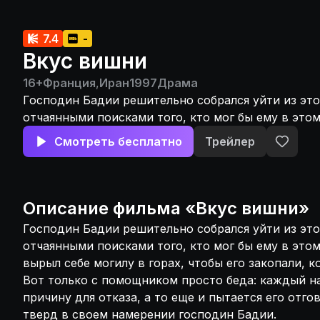
7.4
-
Вкус вишни
16+
Франция
,
Иран
1997
Драма
Господин Бадии решительно собрался уйти из это
отчаянными поисками того, кто мог бы ему в это
даже вырыл себе могилу в горах, чтобы его закопа
Смотреть бесплатно
Трейлер
будет сделано. Вот только с помощником просто 
находит какую-нибудь причину для отказа, а то е
отговорить. Но слишком тверд в своем намерени
Бадии.
Описание
фильма
«
Вкус вишни
»
Господин Бадии решительно собрался уйти из это
отчаянными поисками того, кто мог бы ему в это
вырыл себе могилу в горах, чтобы его закопали, к
Вот только с помощником просто беда: каждый н
причину для отказа, а то еще и пытается его отг
тверд в своем намерении господин Бадии.