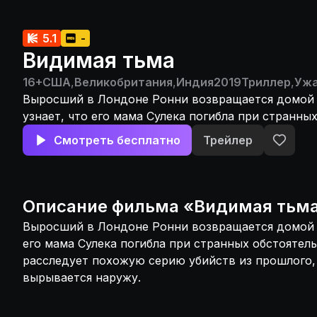
5.1
-
Видимая тьма
16+
США
,
Великобритания
,
Индия
2019
Триллер
,
Уж
Выросший в Лондоне Ронни возвращается домой
узнает, что его мама Сулека погибла при странны
обстоятельствах. Пока Ронни расследует похожу
Смотреть бесплатно
Трейлер
из прошлого, темнота внутри него вырывается на
Описание
фильма
«
Видимая тьм
Выросший в Лондоне Ронни возвращается домой 
его мама Сулека погибла при странных обстоятел
расследует похожую серию убийств из прошлого,
вырывается наружу.