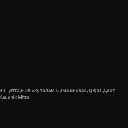
ни Гупта
,
Нил Бхупалам
,
Сима Бисвас
,
Джаз Деол
,
Kaushik Mitra