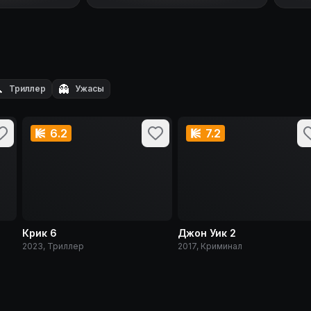

👻
Триллер
Ужасы
6.2
7.2
Крик 6
Джон Уик 2
2023, Триллер
2017, Криминал