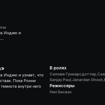
асы
 в Индию и
х
ю серию убийств
ружу.
а
»
В ролях
Саломе Гуннарсдоттир
,
Сая
в Индию и узнает, что
Sanjay Paul
,
Janardan Ghosh
,
ьствах. Пока Ронни
Режиссеры
 темнота внутри него
Нил Бисвас