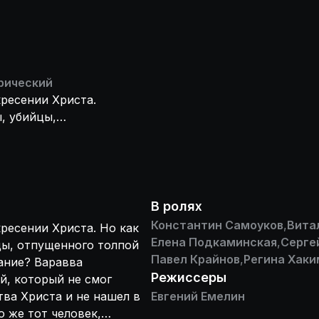
рический
кресении Христа.
, убийцы,
ось ему это
 образом связан
 совести после
аяться. Варавва
сто него распят,
В ролях
 В поисках
Константин Самоуков
,
Вита
кресении Христа. Но как
торые заставляют
Елена Подкаминская
,
Серге
цы, отпущенного толпой
Павел Крайнов
,
Регина Хаки
ание? Варавва
Режиссеры
й, который не смог
тва Христа и не нашел в
Евгений Емелин
о же тот человек,