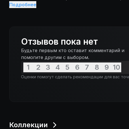
который вместо него распят, и разобраться, дейс
Подробнее
Божий? В поисках истины Варавва получает отве
заставляют его пересмотреть взгляды на всю сво
Отзывов пока нет
Будьте первым кто оставит комментарий и
помогите другим с выбором.
1
2
3
4
5
6
7
8
9
10
Оценки помогут сделать рекомендации для вас точ
Коллекции