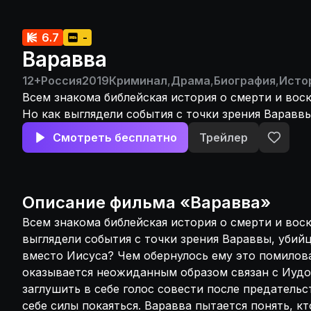
6.7
-
Варавва
12+
Россия
2019
Криминал
,
Драма
,
Биография
,
Исто
Всем знакома библейская история о смерти и вос
Но как выглядели события с точки зрения Вараввы
отпущенного толпой вместо Иисуса? Чем обернул
Смотреть бесплатно
Трейлер
помилование? Варавва оказывается неожиданным
с Иудой, который не смог заглушить в себе голос
предательства Христа и не нашел в себе силы пок
пытается понять, кто же тот человек, который вме
Описание
фильма
«
Варавва
»
и разобраться, действительно ли он - Сын Божий?
Всем знакома библейская история о смерти и вос
истины Варавва получает ответы на вопросы, ко
выглядели события с точки зрения Вараввы, убий
его пересмотреть взгляды на всю свою жизнь.
вместо Иисуса? Чем обернулось ему это помилов
оказывается неожиданным образом связан с Иудо
заглушить в себе голос совести после предательс
себе силы покаяться. Варавва пытается понять, кт