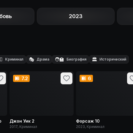
бовь
2023
‍♂️
🎭
🧑‍🏫
🏛️
Криминал
Драма
Биография
Исторический
7.2
6
о
Джон Уик 2
Форсаж 10
2017, Криминал
2023, Криминал