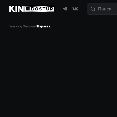
Главная
/
Фильмы
/
Варавва