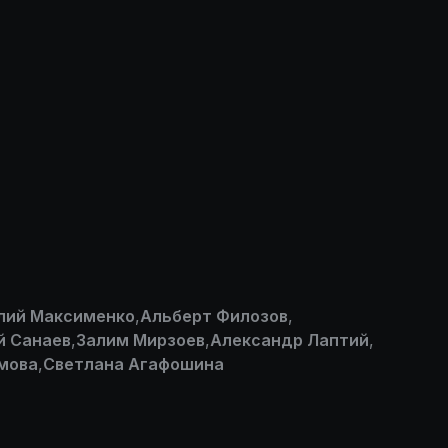
лий Максименко
,
Альберт Филозов
,
й Санаев
,
Залим Мирзоев
,
Александр Лаптий
,
мова
,
Светлана Агафошина