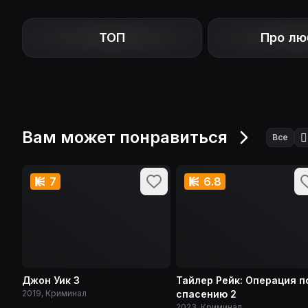
ТОП
Про лю
Вам может понравиться
🕵️
Все
7
6.8
Джон Уик 3
Тайлер Рейк: Операция п
2019, Криминал
спасению 2
2023, Криминал