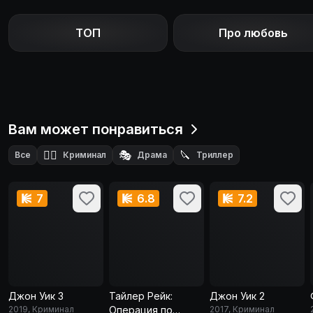
ТОП
Про любовь
Вам может понравиться
🕵️‍♂️
🎭
🔪
Все
Криминал
Драма
Триллер
7
6.8
7.2
Джон Уик 3
Тайлер Рейк:
Джон Уик 2
2019, Криминал
Операция по
2017, Криминал