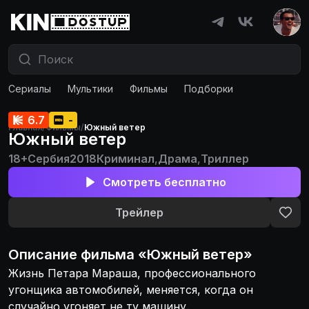
Сериалы
Мультики
Фильмы
Подборки
6.7
-
Главная
/
Фильмы
/
Южный ветер
Южный ветер
18+
Сербия
2018
Криминал
,
Драма
,
Триллер
Смотреть бесплатно
Трейлер
Описание
фильма
«
Южный ветер
»
Жизнь Петара Мараша, профессионального
угонщика автомобилей, меняется, когда он
случайно угоняет не ту машину.