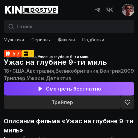
Мультики
Сериалы
Фильмы
Подборки
5.7
-
Главная
/
Фильмы
/
Ужас на глубине 9-ти миль
Ужас на глубине 9-ти миль
18+
США
,
Австралия
,
Великобритания
,
Венгрия
2009
Триллер
,
Ужасы
,
Детектив
Смотреть бесплатно
Трейлер
Описание
фильма
«
Ужас на глубине 9-ти
миль
»