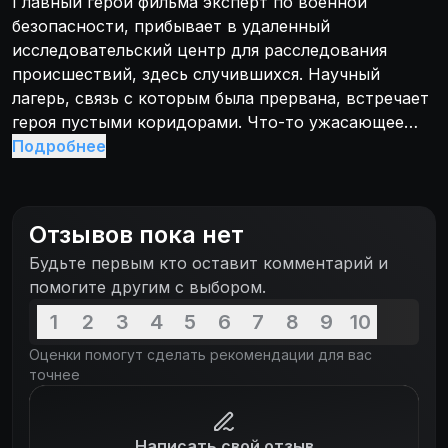
Главный герой фильма эксперт по военной
безопасности, прибывает в удаленный
исследовательский центр для расследования
происшествий, здесь случившихся. Научный
лагерь, связь с которым была прервана, встречает
героя пустыми коридорами. Что-то ужасающее
прячется за, казалось бы, успокаивающей
Подробнее
пустотой. Нечто кровавое и страшное незаметно
подбирается
Отзывов пока нет
Будьте первым кто оставит комментарий и
помогите другим с выбором.
1
2
3
4
5
6
7
8
9
10
Оценки помогут сделать рекомендации для вас
точнее
Написать свой отзыв