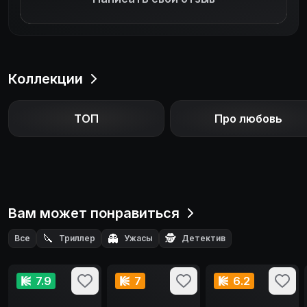
Коллекции
ТОП
Про любовь
Вам может понравиться
🔪
👻
🕵️
Все
Триллер
Ужасы
Детектив
7.9
7
6.2