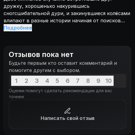
дружку, хорошенько накурившись
сногсшибательной дури, и закинувшиеся колёсами
влипают в разные истории начиная от поисков
шмали и заканчивая пересечением границы на
Подробнее
машине сделанной из марихуаны. Их вычисляют
тупые копы, а они тем временем под общий угар
становятся звёздами рок-н-ролла.
Отзывов пока нет
Будьте первым кто оставит комментарий и
помогите другим с выбором.
1
2
3
4
5
6
7
8
9
10
Оценки помогут сделать рекомендации для вас
точнее
Написать свой отзыв