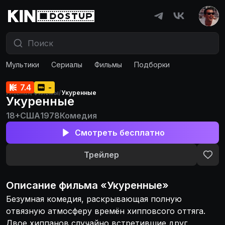
Мультики
Сериалы
Фильмы
Подборки
7.4
-
Главная
/
Фильмы
/
Укуренные
Укуренные
18+
США
1978
Комедия
Смотреть бесплатно
Трейлер
Описание
фильма
«
Укуренные
»
Безумная комедия, раскрывающая полную
отвязную атмосферу времён хипповсого оттяга.
Двое хиппанов случайно встретившие друг