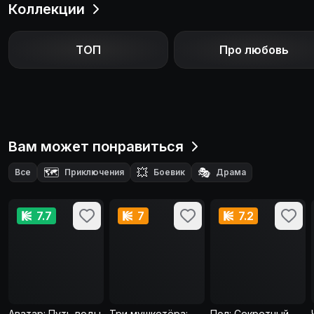
Коллекции
ТОП
Про любовь
Вам может понравиться
🗺️
💥
🎭
Все
Приключения
Боевик
Драма
🎖️
Военный
7.7
7
7.2
Аватар: Путь воды
Три мушкетёра:
Пол: Секретный