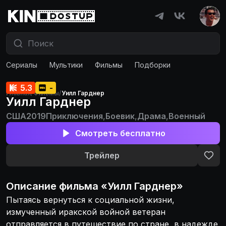
Сериалы
Мультики
Фильмы
Подборки
5.3
-
Главная
/
Фильмы
/
Уилл Гарднер
Уилл Гарднер
США
2019
Приключения
,
Боевик
,
Драма
,
Военный
Смотреть бесплатно
Трейлер
Описание
фильма
«
Уилл Гарднер
»
Пытаясь вернуться к социальной жизни,
измученный иракской войной ветеран
отправляется в путешествие по стране, в надежде