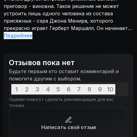
приговор - виновна. Такое решение не может
устроить лишь одного человека из состава
присяжных - сэра Джона Менира, которого
прекрасно играет Герберт Маршалл. Он начинает
собственное расследование.
Подробнее
Отзывов пока нет
Будьте первым кто оставит комментарий и
помогите другим с выбором.
1
2
3
4
5
6
7
8
9
10
Оценки помогут сделать рекомендации для вас
точнее
Написать свой отзыв