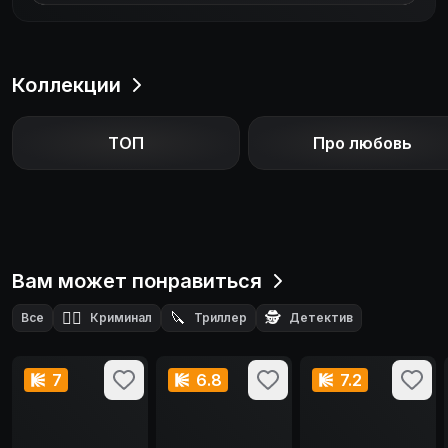
Коллекции
ТОП
Про любовь
Вам может понравиться
🕵️‍♂️
🔪
🕵️
Все
Криминал
Триллер
Детектив
7
6.8
7.2