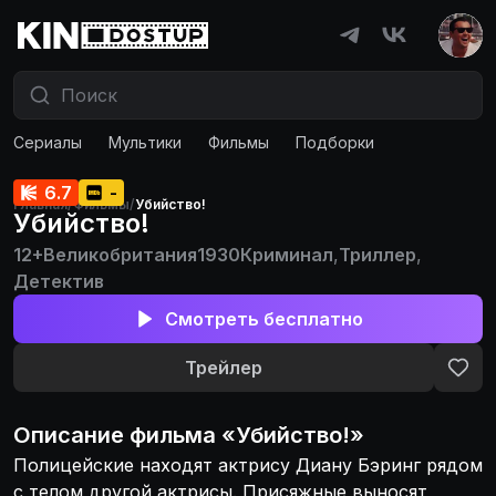
Сериалы
Мультики
Фильмы
Подборки
6.7
-
Главная
/
Фильмы
/
Убийство!
Убийство!
12+
Великобритания
1930
Криминал
,
Триллер
,
Детектив
Смотреть бесплатно
Трейлер
Описание
фильма
«
Убийство!
»
Полицейские находят актрису Диану Бэринг рядом
с телом другой актрисы. Присяжные выносят