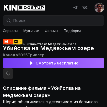
Сериалы
Мультики
Фильмы
Подборки
-
-
Главная
/
Фильмы
/
Убийства на Медвежьем озере
Убийства на Медвежьем озере
Канада
2025
Триллер
Смотреть бесплатно
Описание
фильма
«
Убийства на
Медвежьем озере
»
Шериф объединяется с детективом из большого