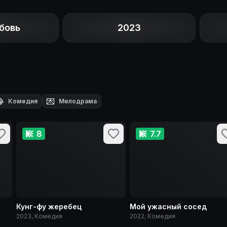
бовь
2023

💌
Комедия
Мелодрама
8
7.7
Кунг-фу жеребец
Мой ужасный сосед
2023, Комедия
2022, Комедия