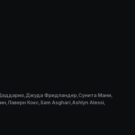
Даддарио
,
Джуда Фридландер
,
Сунита Мани
,
лин
,
Лаверн Кокс
,
Sam Asghari
,
Ashlyn Alessi
,