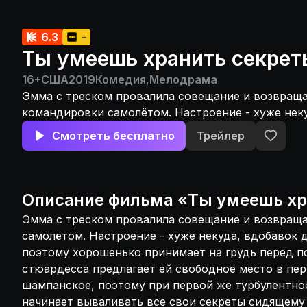
6.3
-
Ты умеешь хранить секрет
16+
США
2019
Комедия
,
Мелодрама
Эмма с треском провалила совещание и возвраща
командировки самолётом. Настроение - хуже нек
девушка боится летать, поэтому хорошенько прин
Смотреть бесплатно
Трейлер
перед посадкой. Сочувствующая стюардесса пред
свободное место в первом классе, где разносят 
поэтому при первой же турбулентности от страх
вываливать все свои секреты сидящему рядом му
Описание
фильма
«
Ты умеешь хр
рассказывает ему всё - от нюансов личной жизни
Эмма с треском провалила совещание и возвращ
взаимоотношений. И каково же было удивление д
самолётом. Настроение - хуже некуда, вдобавок 
следующий день выяснилось, что тот самый сосед
поэтому хорошенько принимает на грудь перед п
её босс и основатель компании - пришёл в их оф
стюардесса предлагает ей свободное место в пер
работу отделения.
шампанское, поэтому при первой же турбулентно
начинает вываливать все свои секреты сидящему