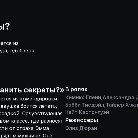
ы?
ется из
уда, вдобавок
имает на грудь
лагает ей
шампанское,
а Эмма начинает
жчине. Она
анить секреты?
»
В ролях
 до офисных
Кимико Гленн
,
Александра 
ается из командировки
евушки, когда на
Бобби Тисдэйл
,
Тайлер Хэк
девушка боится летать,
 по самолёту -
Кейт Кастонгуэй
осадкой. Сочувствующая
ис проверить
Режиссеры
вом классе, где разносят
сти от страха Эмма
Элиз Дюран
 рядом мужчине. Она