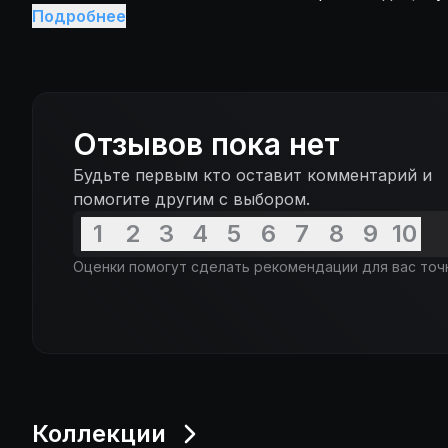
рассказывает ему всё - от нюансов личной жизни
Подробнее
взаимоотношений. И каково же было удивление д
следующий день выяснилось, что тот самый сосед 
основатель компании - пришёл в их офис провери
Отзывов пока нет
Будьте первым кто оставит комментарий и
помогите другим с выбором.
1
2
3
4
5
6
7
8
9
10
Оценки помогут сделать рекомендации для вас точ
Коллекции