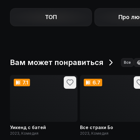
ТОП
Про лю
Вам может понравиться

Все
7.1
6.7
Уикенд с батей
Все страхи Бо
2023, Комедия
2023, Комедия