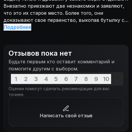
Внезапно приезжают две незнакомки и заявляют,
что это их старое место. Более того, они
доказывают свое первенство, выкопав бутылку с
письмом. Но уезжать ребята отказываются. Дамы
Подробнее
же от своего места отказываться тоже не
собираются и ставят палатку. Начинается тихая
война, перерастающая со временем в любовь.
Отзывов пока нет
Один из тех фильмов, которые можно
Будьте первым кто оставит комментарий и
пересматривать не один раз.
помогите другим с выбором.
1
2
3
4
5
6
7
8
9
10
Оценки помогут сделать рекомендации для вас
точнее
Написать свой отзыв