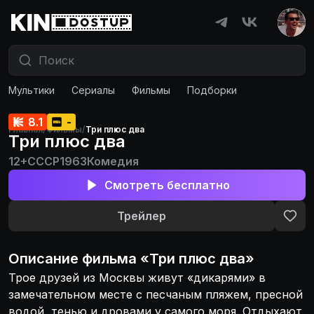
Мультики
Сериалы
Фильмы
Подборки
8.1
-
Главная
/
Фильмы
/
Три плюс два
Три плюс два
12+
СССР
1963
Комедия
Смотреть бесплатно
Трейлер
Описание
фильма
«
Три плюс два
»
Трое друзей из Москвы живут «дикарями» в
замечательном месте с песчаным пляжем, пресной
водой, тенью и дровами у самого моря. Отдыхают.