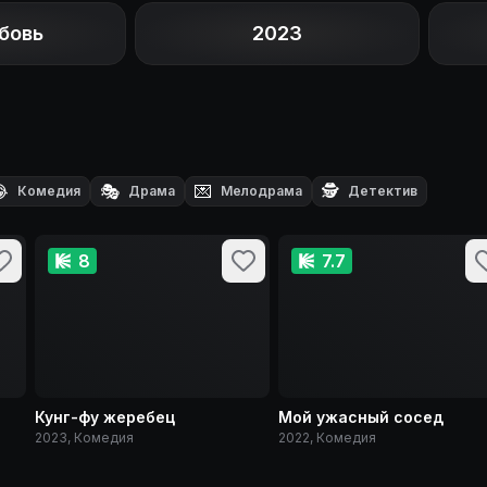
бовь
2023

🎭
💌
🕵️
Комедия
Драма
Мелодрама
Детектив
8
7.7
Кунг-фу жеребец
Мой ужасный сосед
2023, Комедия
2022, Комедия