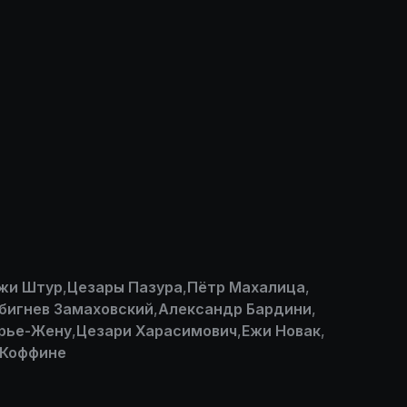
жи Штур
,
Цезары Пазура
,
Пётр Махалица
,
бигнев Замаховский
,
Александр Бардини
,
рье-Жену
,
Цезари Харасимович
,
Ежи Новак
,
 Коффине