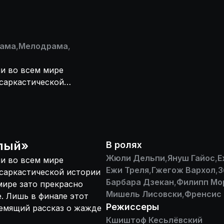
ама
,
Мелодрама
,
и во всем мире
 саркастической
ованном мире
ческом обществе.
ов превращается
елый
»
В ролях
Жюли Дельпи
,
Януш Гайос
,
Е
и во всем мире
Ежи Треля
,
Гжегож Вархол
,
З
 саркастической истории
Барбара Дзекан
,
Филипп Мо
мире зато прекрасно
Мишель Лисовски
,
Френсис
. Лишь в финале этот
Режиссеры
емящий рассказ о жажде
Кшиштоф Кесьлёвский