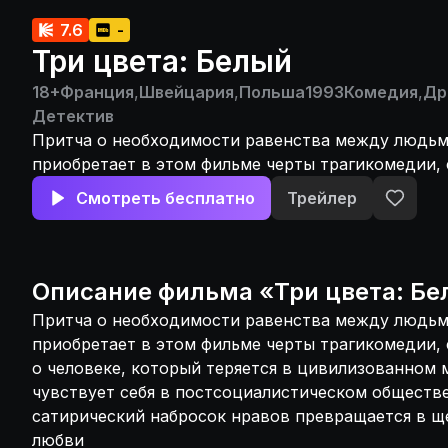
7.6
-
Три цвета: Белый
18+
Франция
,
Швейцария
,
Польша
1993
Комедия
,
Др
Детектив
Притча о необходимости равенства между людьм
приобретает в этом фильме черты трагикомедии,
истории о человеке, который теряется в цивилиз
Смотреть бесплатно
Трейлер
зато прекрасно чувствует себя в постсоциалисти
Лишь в финале этот сатирический набросок нрав
в щемящий рассказ о жажде любви
Описание
фильма
«
Три цвета: Б
Притча о необходимости равенства между людьм
приобретает в этом фильме черты трагикомедии,
о человеке, который теряется в цивилизованном 
чувствует себя в постсоциалистическом обществе
сатирический набросок нравов превращается в щ
любви