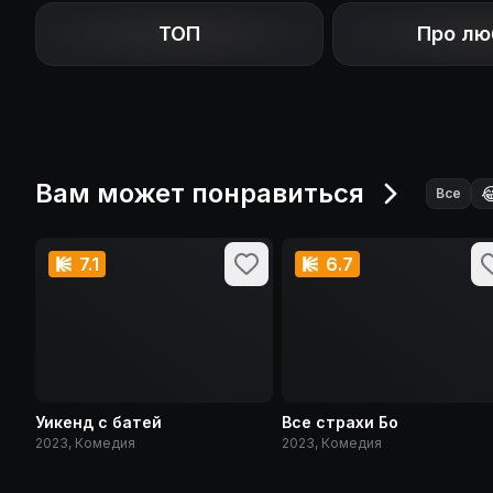
ТОП
Про лю
Вам может понравиться

Все
7.1
6.7
Уикенд с батей
Все страхи Бо
2023, Комедия
2023, Комедия