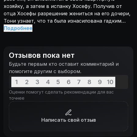
хозяйку, а затем в испанку Хосефу. Получив от
отца Хосефы разрешение жениться на его дочери,
Тони узнает, что та была изнасилована гадким
десятником, за которого Хосефа в итоге выходит
Подробнее
замуж, потом оставляет и... случайно убивает.
Отзывов пока нет
Будьте первым кто оставит комментарий и
помогите другим с выбором.
1
2
3
4
5
6
7
8
9
10
Оценки помогут сделать рекомендации для вас
точнее
Написать свой отзыв