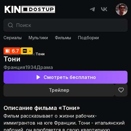
Сериалы
Мультики
Фильмы
Подборки
6.7
-
Главная
/
Фильмы
/
Тони
Тони
Франция
1934
Драма
Смотреть бесплатно
Трейлер
Описание
фильма
«
Тони
»
Фильм рассказывает о жизни рабочих-
иммигрантов на юге Франции. Тони - итальянский
рабочий, он влюбляется в свою квартирную