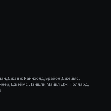
ман
,
Джадж Райнхолд
,
Брайон Джеймс
,
йнер
,
Джэймс Лэйшли
,
Майкл Дж. Поллард
,
р