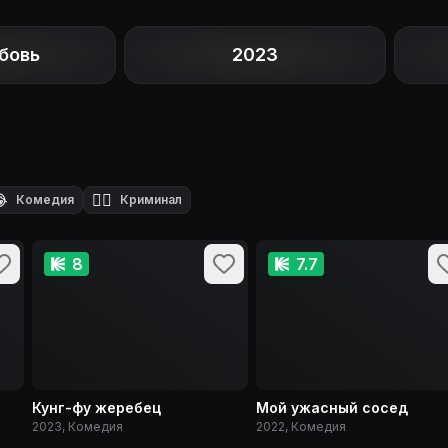
бовь
2023

🕵️‍♂️
Комедия
Криминал
8
7.7
Кунг-фу жеребец
Мой ужасный сосед
2023, Комедия
2022, Комедия