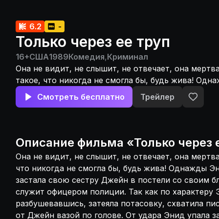
6.2
-
Только через ее труп
16+
США
1989
Комедия
,
Криминал
Она не видит, не слышит, не отвечает, она мертва
такое, что никогда не смогла бы, будь жива! Одн
приехала домой и застала свою сестру Джейн в п
Смотреть бесплатно
Трейлер
благоверным, который служит офицером полиции.
характеру Энид просто стерва, она, разбушевавш
потасовку, схватила пистолет мужа и... получила
по голове. От удара Энид упала замертво. Любов
Описание
фильма
«
Только через 
перед выбором: идти в полицию и признаваться 
Она не видит, не слышит, не отвечает, она мертва
же избавиться от трупа. Гарри и Джейн избрали в
что никогда не смогла бы, будь жива! Однажды Э
застала свою сестру Джейн в постели со своим 
служит офицером полиции. Так как по характеру 
разбушевавшись, затеяла потасовку, схватила пис
от Джейн вазой по голове. От удара Энид упала 