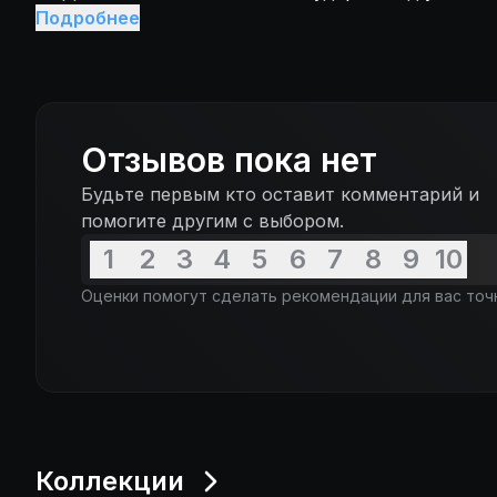
оказались перед выбором: идти в полицию и при
Подробнее
или же избавиться от трупа. Гарри и Джейн избра
Отзывов пока нет
Будьте первым кто оставит комментарий и
помогите другим с выбором.
1
2
3
4
5
6
7
8
9
10
Оценки помогут сделать рекомендации для вас точ
Коллекции