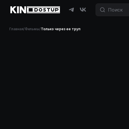
Главная
/
Фильмы
/
Только через ее труп