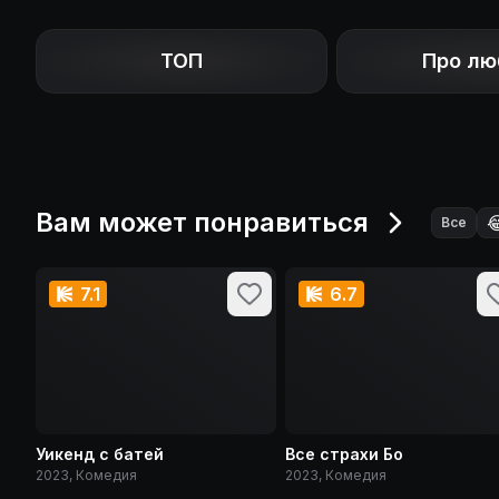
ТОП
Про лю
Вам может понравиться

Все
7.1
6.7
Уикенд с батей
Все страхи Бо
2023, Комедия
2023, Комедия