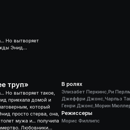
... Но вытворяет
ажды Энид
остели со своим
 Так как по
ись, затеяла
 от Джейн вазой
ники оказались
ее труп
»
В ролях
в содеянном или
Элизабет Перкинс
,
Ри Перл
... Но вытворяет такое,
торой вариант.
Джеффри Джонс
,
Чарльз Та
нид приехала домой и
Генри Джонс
,
Морин Мюлле
благоверным, который
Режиссеры
Энид просто стерва, она,
толет мужа и... получила
Морис Филлипс
замертво. Любовники