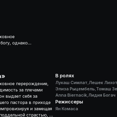
уховное
богу, однако
ользовавшись
и и занимает
о
я и замещая
еподдельной
о
»
В ролях
яжения и
Лукаш Симлат
,
Лешек Лихо
уховное перерождение,
и разобщенной
Элиза Рыцембель
,
Томаш Зе
удимость за плечами
е дело не
Anna Biernacik
,
Лидия Богач
он выдает себя за
Режиссеры
шего пастора в приходе
импровизируя и замещая
Ян Комаса
еподдельной страстью, он