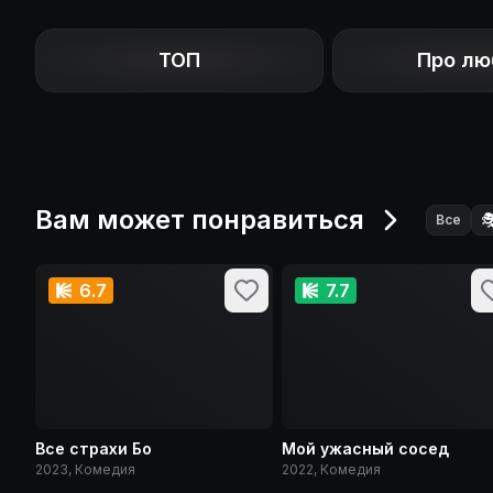
ТОП
Про лю
Вам может понравиться

Все
6.7
7.7
Все страхи Бо
Мой ужасный сосед
2023, Комедия
2022, Комедия