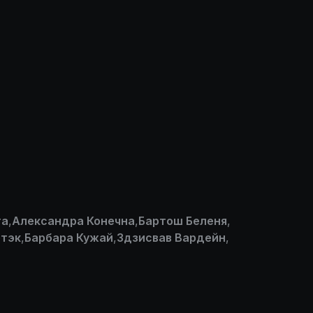
та
,
Александра Конечна
,
Бартош Беленя
,
тэк
,
Барбара Кужай
,
Здзисвав Вардейн
,