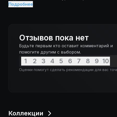
невольно становится центром притяжения и умир
Подробнее
паствы, расколотой и разобщенной вследствие не
одно доброе дело не остается безнаказанным.
Отзывов пока нет
Будьте первым кто оставит комментарий и
помогите другим с выбором.
1
2
3
4
5
6
7
8
9
10
Оценки помогут сделать рекомендации для вас точ
Коллекции