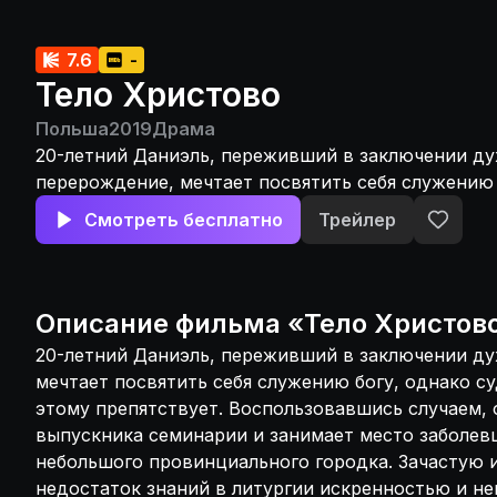
7.6
-
Тело Христово
Польша
2019
Драма
20-летний Даниэль, переживший в заключении д
перерождение, мечтает посвятить себя служению 
судимость за плечами этому препятствует. Восп
Смотреть бесплатно
Трейлер
случаем, он выдает себя за выпускника семинари
место заболевшего пастора в приходе небольшог
провинциального городка. Зачастую импровизиру
недостаток знаний в литургии искренностью и н
Описание
фильма
«
Тело Христов
страстью, он невольно становится центром прит
20-летний Даниэль, переживший в заключении д
умиротворения для местной паствы, расколотой 
мечтает посвятить себя служению богу, однако с
вследствие недавней трагедии. Но ни одно добро
этому препятствует. Воспользовавшись случаем, 
остается безнаказанным.
выпускника семинарии и занимает место заболев
небольшого провинциального городка. Зачастую 
недостаток знаний в литургии искренностью и н