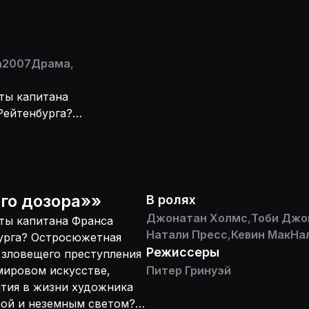
а
2007
Драма
,
ты капитана
Рейтенбурга?
кого заговора и
ых загадочных
та «Ночной
лись на его
етом?
го дозора»
»
В ролях
ениального
Джонатан Холмс
,
Тоби Джо
ты капитана Франса
Натали Пресс
,
Кевин МакНа
бурга? Остросюжетная
Режиссеры
 зловещего преступления
мировом искусстве,
Питер Гринуэй
тия в жизни художника
ной и неземным светом?