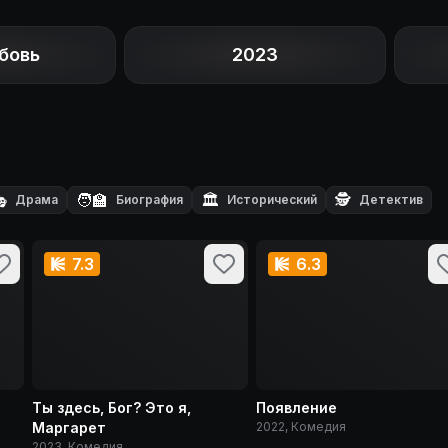
бовь
2023

🧑‍🏫
🏛️
🕵️
Драма
Биография
Исторический
Детектив
7.3
6.3
Ты здесь, Бог? Это я,
Появление
Маргарет
2022, Комедия
2023, Комедия