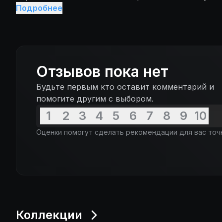
Экстравагантный взгляд на жизнь и творчество г
Подробнее
Отзывов пока нет
Будьте первым кто оставит комментарий и
помогите другим с выбором.
1
2
3
4
5
6
7
8
9
10
Оценки помогут сделать рекомендации для вас точ
Коллекции