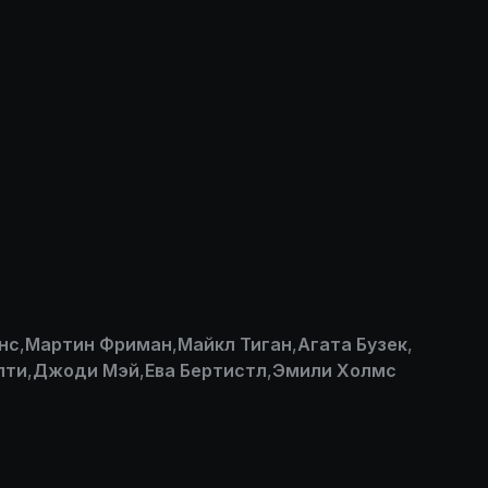
нс
,
Мартин Фриман
,
Майкл Тиган
,
Агата Бузек
,
лти
,
Джоди Мэй
,
Ева Бертистл
,
Эмили Холмс