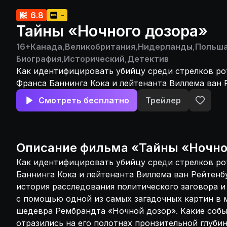
6.8
-
Тайны «Ночного дозора»
16+
Канада
,
Великобритания
,
Нидерланды
,
Польш
Биография
,
Исторический
,
Детектив
Как идентифицировать убийцу среди стрелков ро
Франса Баннинга Кока и лейтенанта Виллема ван 
Остросюжетная история расследования политичес
Смотреть бесплатно
Трейлер
зловещего преступления с помощью одной из сам
картин в мировом искусстве, шедевра Рембранд
дозор». Какие события в жизни художника отрази
полотнах пронзительной глубиной и неземным св
Описание
фильма
«
Тайны «Ночно
Экстравагантный взгляд на жизнь и творчество г
Как идентифицировать убийцу среди стрелков ро
Рембрандта.
Баннинга Кока и лейтенанта Виллема ван Рейтен
история расследования политического заговора и
с помощью одной из самых загадочных картин в 
шедевра Рембрандта «Ночной дозор». Какие собы
отразились на его полотнах пронзительной глуби