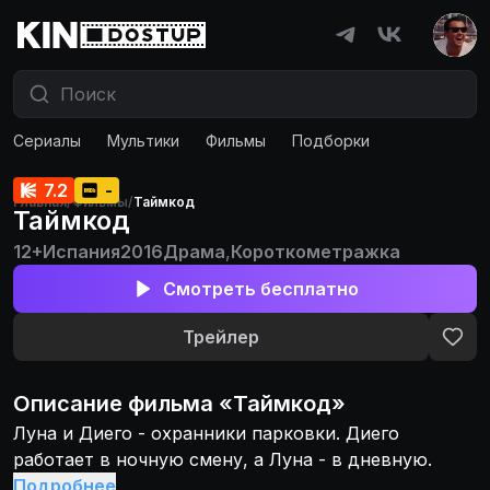
Сериалы
Мультики
Фильмы
Подборки
7.2
-
Главная
/
Фильмы
/
Таймкод
Таймкод
12+
Испания
2016
Драма
,
Короткометражка
Смотреть бесплатно
Трейлер
Описание
фильма
«
Таймкод
»
Луна и Диего - охранники парковки. Диего
работает в ночную смену, а Луна - в дневную.
Подробнее